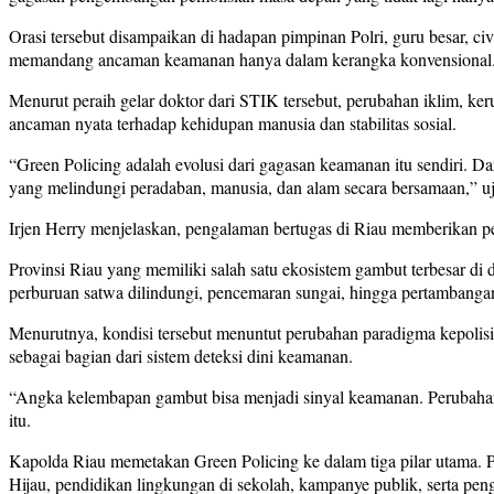
Orasi tersebut disampaikan di hadapan pimpinan Polri, guru besar, c
memandang ancaman keamanan hanya dalam kerangka konvensional
Menurut peraih gelar doktor dari STIK tersebut, perubahan iklim, k
ancaman nyata terhadap kehidupan manusia dan stabilitas sosial.
“Green Policing adalah evolusi dari gagasan keamanan itu sendiri. D
yang melindungi peradaban, manusia, dan alam secara bersamaan,” u
Irjen Herry menjelaskan, pengalaman bertugas di Riau memberikan p
Provinsi Riau yang memiliki salah satu ekosistem gambut terbesar di
perburuan satwa dilindungi, pencemaran sungai, hingga pertambangan
Menurutnya, kondisi tersebut menuntut perubahan paradigma kepolisia
sebagai bagian dari sistem deteksi dini keamanan.
“Angka kelembapan gambut bisa menjadi sinyal keamanan. Perubahan v
itu.
Kapolda Riau memetakan Green Policing ke dalam tiga pilar utama. Pe
Hijau, pendidikan lingkungan di sekolah, kampanye publik, serta peng