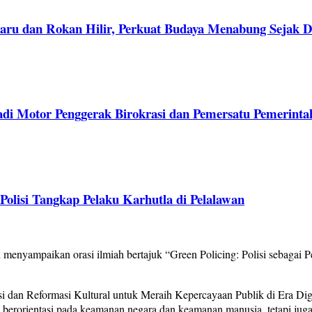
aru dan Rokan Hilir, Perkuat Budaya Menabung Sejak D
adi Motor Penggerak Birokrasi dan Pemersatu Pemerinta
lisi Tangkap Pelaku Karhutla di Pelalawan
nyampaikan orasi ilmiah bertajuk “Green Policing: Polisi sebagai Pe
an Reformasi Kultural untuk Meraih Kepercayaan Publik di Era Digi
berorientasi pada keamanan negara dan keamanan manusia, tetapi juga