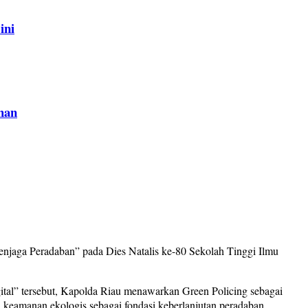
ini
han
njaga Peradaban” pada Dies Natalis ke-80 Sekolah Tinggi Ilmu
tal” tersebut, Kapolda Riau menawarkan Green Policing sebagai
 keamanan ekologis sebagai fondasi keberlanjutan peradaban.