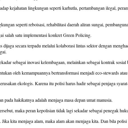
ap kejahatan lingkungan seperti karhutla, pertambangan ilegal, peram
gkungan seperti reboisasi, rehabilitasi daerah aliran sungai, pembang
i salah satu implementasi konkret Green Policing.
dijaga secara terpadu melalui kolaborasi lintas sektor dengan menghad
gai.
ekadar sebagai inovasi kelembagaan, melainkan sebagai kontrak sosial b
itentukan oleh kemampuannya bertransformasi menjadi eco-stewards atau
 kerusakan ekologis. Karena itu polisi harus hadir sebagai penjaga syar
n pada hakikatnya adalah menjaga masa depan umat manusia.
ersebut, maka peran kepolisian tidak lagi sekadar sebagai penegak huku
ika kita menjaga alam, maka alam akan menjaga kita. Dan bila polisi m