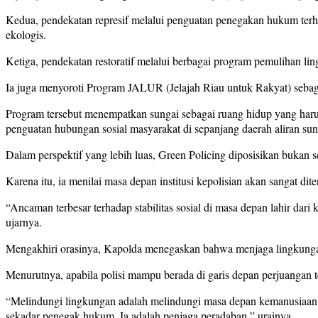
Kedua, pendekatan represif melalui penguatan penegakan hukum terhad
ekologis.
Ketiga, pendekatan restoratif melalui berbagai program pemulihan lin
Ia juga menyoroti Program JALUR (Jelajah Riau untuk Rakyat) sebaga
Program tersebut menempatkan sungai sebagai ruang hidup yang harus 
penguatan hubungan sosial masyarakat di sepanjang daerah aliran sun
Dalam perspektif yang lebih luas, Green Policing diposisikan bukan s
Karena itu, ia menilai masa depan institusi kepolisian akan sangat d
“Ancaman terbesar terhadap stabilitas sosial di masa depan lahir dari
ujarnya.
Mengakhiri orasinya, Kapolda menegaskan bahwa menjaga lingkunga
Menurutnya, apabila polisi mampu berada di garis depan perjuangan t
“Melindungi lingkungan adalah melindungi masa depan kemanusiaan. J
sekadar penegak hukum. Ia adalah penjaga peradaban,” urainya.