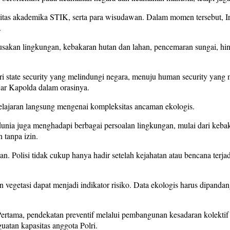
ivitas akademika STIK, serta para wisudawan. Dalam momen tersebut, Ir
.
erusakan lingkungan, kebakaran hutan dan lahan, pencemaran sungai, 
ari state security yang melindungi negara, menuju human security yang
jar Kapolda dalam orasinya.
elajaran langsung mengenai kompleksitas ancaman ekologis.
 dunia juga menghadapi berbagai persoalan lingkungan, mulai dari keb
 tanpa izin.
n. Polisi tidak cukup hanya hadir setelah kejahatan atau bencana terj
egetasi dapat menjadi indikator risiko. Data ekologis harus dipandan
rtama, pendekatan preventif melalui pembangunan kesadaran kolektif da
uatan kapasitas anggota Polri.