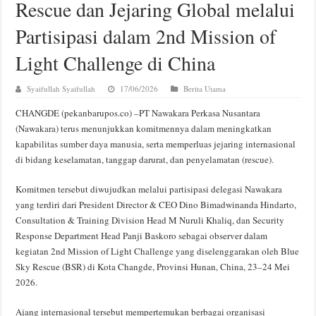
Rescue dan Jejaring Global melalui
Partisipasi dalam 2nd Mission of
Light Challenge di China
Syaifullah Syaifullah
17/06/2026
Berita Utama
CHANGDE (pekanbarupos.co) –PT Nawakara Perkasa Nusantara
(Nawakara) terus menunjukkan komitmennya dalam meningkatkan
kapabilitas sumber daya manusia, serta memperluas jejaring internasional
di bidang keselamatan, tanggap darurat, dan penyelamatan (rescue).
Komitmen tersebut diwujudkan melalui partisipasi delegasi Nawakara
yang terdiri dari President Director & CEO Dino Bimadwinanda Hindarto,
Consultation & Training Division Head M Nuruli Khaliq, dan Security
Response Department Head Panji Baskoro sebagai observer dalam
kegiatan 2nd Mission of Light Challenge yang diselenggarakan oleh Blue
Sky Rescue (BSR) di Kota Changde, Provinsi Hunan, China, 23–24 Mei
2026.
Ajang internasional tersebut mempertemukan berbagai organisasi