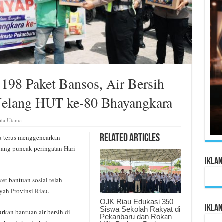
.198 Paket Bansos, Air Bersih
Jelang HUT ke-80 Bhayangkara
ita Utama
 terus menggencarkan
Related Articles
elang puncak peringatan Hari
Ikla
et bantuan sosial telah
yah Provinsi Riau.
OJK Riau Edukasi 350
Ikla
Siswa Sekolah Rakyat di
rkan bantuan air bersih di
Pekanbaru dan Rokan