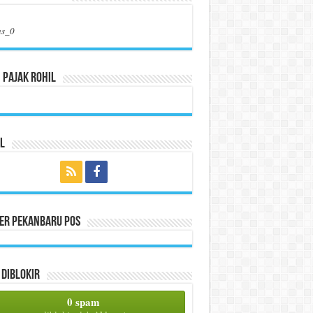
us_0
 Pajak Rohil
l
per Pekanbaru Pos
Diblokir
0 spam