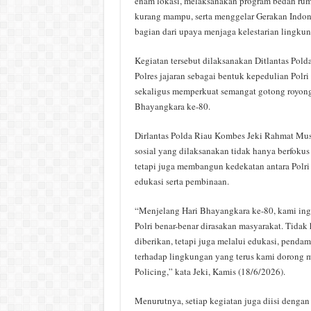
enam lokasi, melaksanakan program bedah rum
kurang mampu, serta menggelar Gerakan Indones
bagian dari upaya menjaga kelestarian lingkun
Kegiatan tersebut dilaksanakan Ditlantas Pold
Polres jajaran sebagai bentuk kepedulian Polri
sekaligus memperkuat semangat gotong royong
Bhayangkara ke-80.
Dirlantas Polda Riau Kombes Jeki Rahmat Mus
sosial yang dilaksanakan tidak hanya berfokus
tetapi juga membangun kedekatan antara Polri
edukasi serta pembinaan.
“Menjelang Hari Bhayangkara ke-80, kami ing
Polri benar-benar dirasakan masyarakat. Tidak
diberikan, tetapi juga melalui edukasi, penda
terhadap lingkungan yang terus kami dorong 
Policing,” kata Jeki, Kamis (18/6/2026).
Menurutnya, setiap kegiatan juga diisi deng