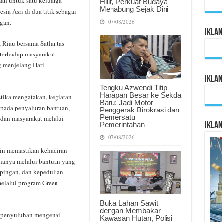
ah untuk satu keluarga
Hilir, Perkuat Budaya
Menabung Sejak Dini
ia Asri di dua titik sebagai
07/08/2026
gan.
Ikla
a Riau bersama Satlantas
 terhadap masyarakat
 menjelang Hari
Ikla
Tengku Azwendi Titip
Harapan Besar ke Sekda
tika mengatakan, kegiatan
Baru: Jadi Motor
 pada penyaluran bantuan,
Penggerak Birokrasi dan
Pemersatu
 dan masyarakat melalui
Pemerintahan
Ikla
07/08/2026
in memastikan kehadiran
 hanya melalui bantuan yang
mpingan, dan kepedulian
melalui program Green
Buka Lahan Sawit
dengan Membakar
an penyuluhan mengenai
Kawasan Hutan, Polisi