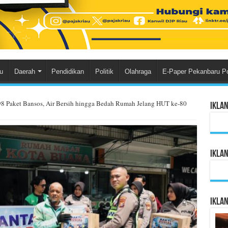
u
Daerah
Pendidikan
Politik
Olahraga
E-Paper Pekanbaru P
98 Paket Bansos, Air Bersih hingga Bedah Rumah Jelang HUT ke-80
Ikla
Ikla
Ikla