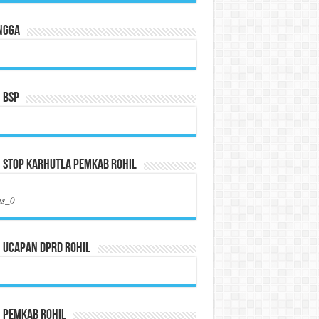
ngga
 BSP
 Stop Karhutla Pemkab Rohil
us_0
 Ucapan DPRD Rohil
n Pemkab Rohil