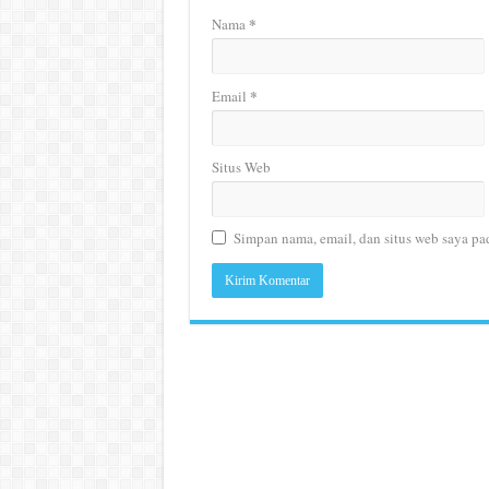
*
Nama
*
Email
Situs Web
Simpan nama, email, dan situs web saya pa