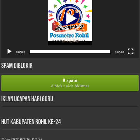
00:00
00:30
Spam Diblokir
0 spam
Akismet
diblokir oleh
Iklan Ucapan Hari Guru
HUT Kabupaten Rohil Ke-24
Iklan HUT ROHIl KE-24