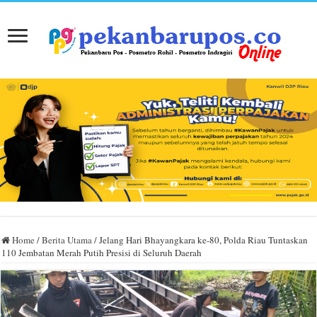
Home
/
Berita Utama
/
Jelang Hari Bhayangkara ke-80, Polda Riau Tuntaskan
110 Jembatan Merah Putih Presisi di Seluruh Daerah