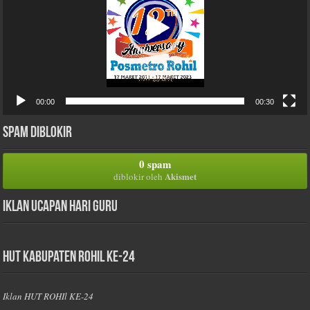
00:00
00:30
Spam Diblokir
0 spam
Akismet
diblokir oleh
Iklan Ucapan Hari Guru
HUT Kabupaten Rohil Ke-24
Iklan HUT ROHIl KE-24