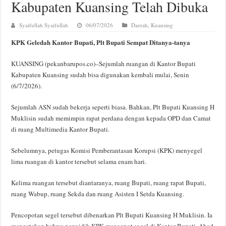
Kabupaten Kuansing Telah Dibuka
Syaifullah Syaifullah
06/07/2026
Daerah
,
Kuansing
KPK Geledah Kantor Bupati, Plt Bupati Sempat Ditanya-tanya
KUANSING (pekanbarupos.co)–Sejumlah ruangan di Kantor Bupati
Kabupaten Kuansing sudah bisa digunakan kembali mulai, Senin
(6/7/2026).
Sejumlah ASN sudah bekerja seperti biasa. Bahkan, Plt Bupati Kuansing H
Muklisin sudah memimpin rapat perdana dengan kepada OPD dan Camat
di ruang Multimedia Kantor Bupati.
Sebelumnya, petugas Komisi Pemberantasan Korupsi (KPK) menyegel
lima ruangan di kantor tersebut selama enam hari.
Kelima ruangan tersebut diantaranya, ruang Bupati, ruang rapat Bupati,
ruang Wabup, ruang Sekda dan ruang Asisten I Setda Kuansing.
Pencopotan segel tersebut dibenarkan Plt Bupati Kuansing H Muklisin. Ia
mengatakan bahwa penyidik KPK mencopot segel di Kantor Bupati, Ahad