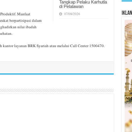
Tangkap Pelaku Karhutla
di Pelalawan
Ikla
roduktif. Manfaat
07/08/2026
akat berpartisipasi dalam
ghadirkan nilai ibadah
sehatan.
uruh kantor layanan BRK Syariah atau melalui Call Center 1500470.