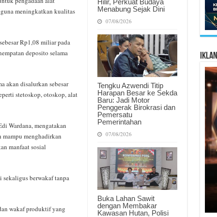
untuk pengadaan alat
Hilir, Perkuat Budaya
Menabung Sejak Dini
 guna meningkatkan kualitas
07/08/2026
ebesar Rp1,08 miliar pada
enempatan deposito selama
Ikla
ma akan disalurkan sebesar
Tengku Azwendi Titip
Harapan Besar ke Sekda
perti stetoskop, otoskop, alat
Baru: Jadi Motor
Penggerak Birokrasi dan
Pemersatu
Pemerintahan
 Edi Wardana, mengatakan
07/08/2026
ah mampu menghadirkan
an manfaat sosial
 sekaligus berwakaf tanpa
Buka Lahan Sawit
dengan Membakar
 dan wakaf produktif yang
Kawasan Hutan, Polisi