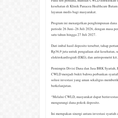
Pada seri perdana, manfaat CWLD difokuskan 
kesehatan di Klinik Panacea Healthcare Batam
layanan medis bagi masyarakat.
Program ini menargetkan penghimpunan dana s
periode 26 Juni–26 Juli 2026, dengan masa p
satu tahun hingga 27 Juli 2027.
Dari imbal hasil deposito tersebut, tahap perta
Rp36,9 juta untuk pengadaan alat kesehatan, se
elektrokardiografi (EKG), dan antropometri kit.
Pemimpin Divisi Dana dan Jasa BRK Syariah,
CWLD menjadi bukti bahwa perbankan syari
solusi investasi yang aman sekaligus memberik
berkelanjutan.
“Melalui CWLD, masyarakat dapat berinvestasi
mengurangi dana pokok deposito.
Ini merupakan sinergi antara investasi syariah