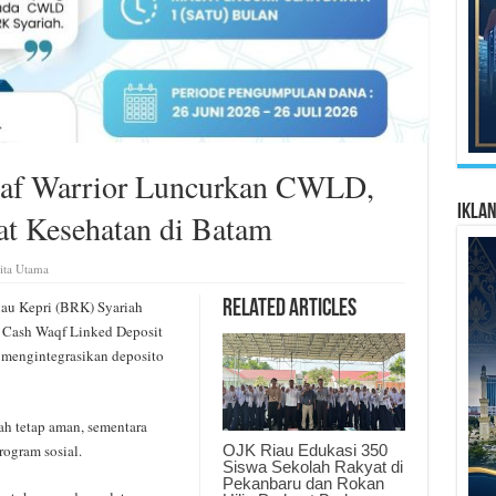
af Warrior Luncurkan CWLD,
Ikla
t Kesehatan di Batam
ita Utama
u Kepri (BRK) Syariah
Related Articles
 Cash Waqf Linked Deposit
 mengintegrasikan deposito
ah tetap aman, sementara
OJK Riau Edukasi 350
ogram sosial.
Siswa Sekolah Rakyat di
Pekanbaru dan Rokan