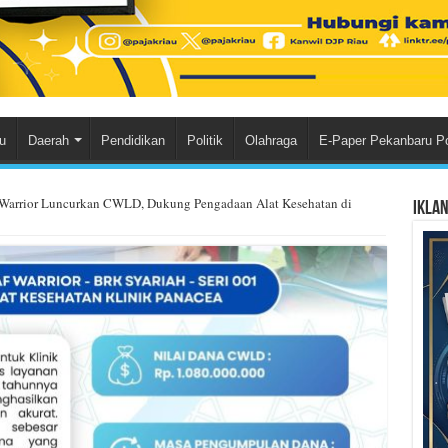
u
Daerah
Pendidikan
Politik
Olahraga
E-Paper Pekanbaru P
Warrior Luncurkan CWLD, Dukung Pengadaan Alat Kesehatan di
Ikla