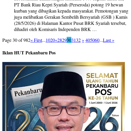
PT Bank Riau Kepri Syariah (Perseroda) potong 19 hewan
kurban yang dibagikan kepada masyarakat. Pemotongan yang
juga melibatkan Gerakan Sembelih Bersyariah (GSB ) Kamis
(28/5/2026) di Halaman Kantor Pusat BRK Syariah tersebut,
dihadiri oleh Komisaris Independen BRK …
Page 30 of 982
« First
...
10
20
«
28
29
30
31
32
»
40
50
60
...
Last »
Iklan HUT Pekanbaru Pos