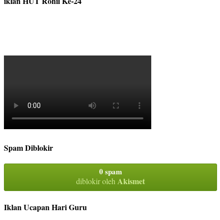
iklan HUT Rohil Ke-24
Spam Diblokir
0 spam
Akismet
diblokir oleh
Iklan Ucapan Hari Guru