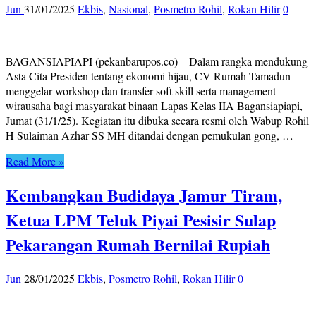
Jun
31/01/2025
Ekbis
,
Nasional
,
Posmetro Rohil
,
Rokan Hilir
0
BAGANSIAPIAPI (pekanbarupos.co) – Dalam rangka mendukung
Asta Cita Presiden tentang ekonomi hijau, CV Rumah Tamadun
menggelar workshop dan transfer soft skill serta management
wirausaha bagi masyarakat binaan Lapas Kelas IIA Bagansiapiapi,
Jumat (31/1/25). Kegiatan itu dibuka secara resmi oleh Wabup Rohil
H Sulaiman Azhar SS MH ditandai dengan pemukulan gong, …
Read More »
Kembangkan Budidaya Jamur Tiram,
Ketua LPM Teluk Piyai Pesisir Sulap
Pekarangan Rumah Bernilai Rupiah
Jun
28/01/2025
Ekbis
,
Posmetro Rohil
,
Rokan Hilir
0