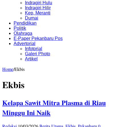
Indragiri Hulu
Indragiri Hilir
Kep, Meranti
Dumai
Pendidikan
Politik
Olahraga
E-Paper Pekanbaru Pos
Advertorial
Infotorial
Galeri Photo
Artikel
Home
/
Ekbis
Ekbis
Kelapa Sawit Mitra Plasma di Riau
Minggu Ini Naik
Redaksi
10/03/2026
Berita Utama
,
Ekbis
,
Pekanbaru
0