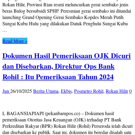
Rokan Hilir, Provinsi Riau resmi meluncurkan gerai sembako jenis
beras Bulog bersubsidi SPHP. Peresmian gerai sembako ini ditandai
launching Grand Opening Gerai Sembako Kopdes Merah Putih
Sungai Kubu Hulu yang dilakukan Datuk Penghulu Sungai Kubu
…
Read More »
Dokumen Hasil Pemeriksaan OJK Dicuri
dan Disebarkan, Direktur Ops Bank
Rohil : Itu Pemeriksaan Tahun 2024
Jun
26/10/2025
Berita Utama
,
Ekbis
,
Posmetro Rohil
,
Rokan Hilir
0
L BAGANSIAPIAPI (pekanbarupos.co) – Dokumen hasil
pemeriksaan Otoritas Jasa Keuangan (OJK) terhadap PT Bank
Perkreditan Rakyat (BPR) Rokan Hilir (Rohil) Perseroda telah dicuri
dan disebarkan ke publik. Saat ini, dokumen itu beredar disalah satu