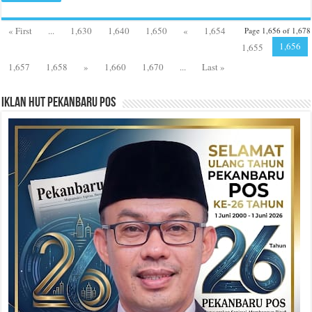
« First
...
1,630
1,640
1,650
«
1,654
Page 1,656 of 1,678
1,656
1,655
1,657
1,658
»
1,660
1,670
...
Last »
Iklan HUT Pekanbaru Pos