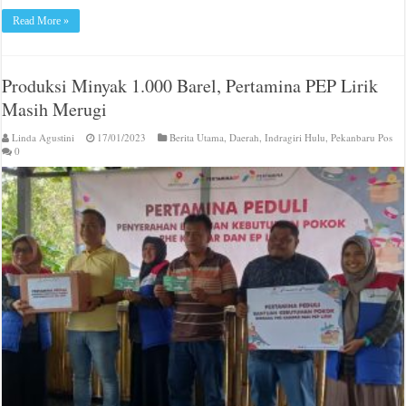
Read More »
Produksi Minyak 1.000 Barel, Pertamina PEP Lirik
Masih Merugi
Linda Agustini
17/01/2023
Berita Utama
,
Daerah
,
Indragiri Hulu
,
Pekanbaru Pos
0