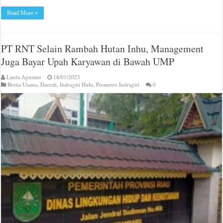
Read More »
PT RNT Selain Rambah Hutan Inhu, Management
Juga Bayar Upah Karyawan di Bawah UMP
Linda Agustini
18/01/2023
Berita Utama
,
Daerah
,
Indragiri Hulu
,
Posmetro Indragiri
0