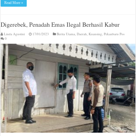
Read More »
Digerebek, Penadah Emas Ilegal Berhasil Kabur
Linda Agustini
17/01/2023
Berita Utama
,
Daerah
,
Kuansing
,
Pekanbaru Pos
0