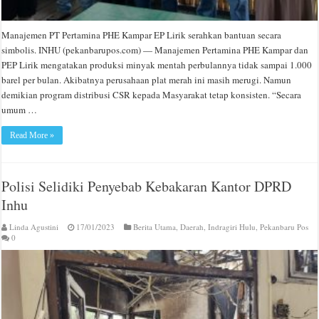
Manajemen PT Pertamina PHE Kampar EP Lirik serahkan bantuan secara
simbolis. INHU (pekanbarupos.com) — Manajemen Pertamina PHE Kampar dan
PEP Lirik mengatakan produksi minyak mentah perbulannya tidak sampai 1.000
barel per bulan. Akibatnya perusahaan plat merah ini masih merugi. Namun
demikian program distribusi CSR kepada Masyarakat tetap konsisten. “Secara
umum …
Read More »
Polisi Selidiki Penyebab Kebakaran Kantor DPRD
Inhu
Linda Agustini
17/01/2023
Berita Utama
,
Daerah
,
Indragiri Hulu
,
Pekanbaru Pos
0