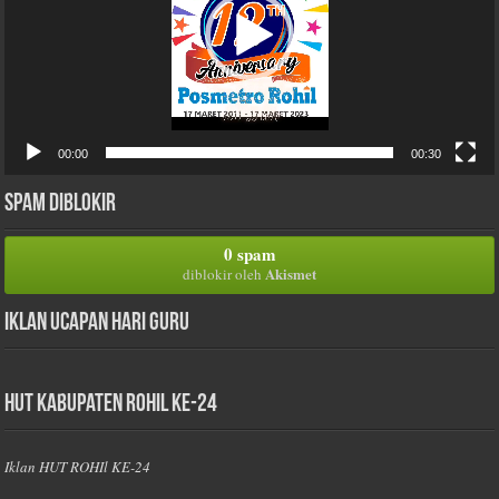
00:00
00:30
Spam Diblokir
0 spam
Akismet
diblokir oleh
Iklan Ucapan Hari Guru
HUT Kabupaten Rohil Ke-24
Iklan HUT ROHIl KE-24