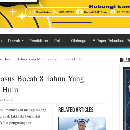
u
Daerah
Pendidikan
Politik
Olahraga
E-Paper Pekanbaru P
us Bocah 8 Tahun Yang Meninggal di Indragiri Hulu
Ikla
Kasus Bocah 8 Tahun Yang
i Hulu
ita Utama
gedi memilukan mengguncang
Related Articles
 anak laki-laki berinisial
akibat penganiayaan.