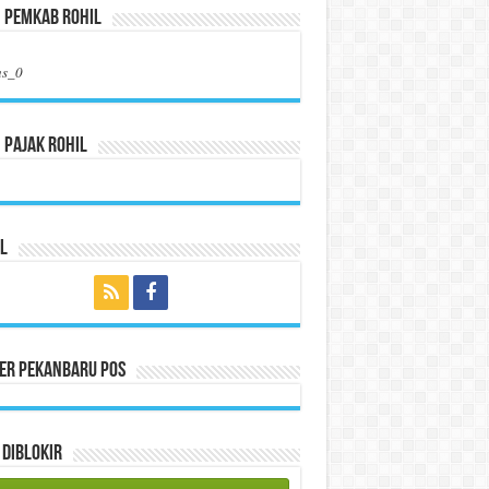
n Pemkab Rohil
us_0
 Pajak Rohil
l
per Pekanbaru Pos
Diblokir