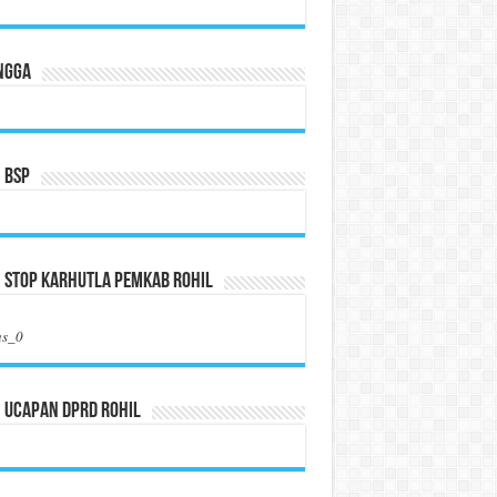
ngga
 BSP
 Stop Karhutla Pemkab Rohil
us_0
 Ucapan DPRD Rohil