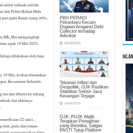
i mulai terkuak setelah
au dan Polres Rokan Hulu
PBH PERADI
 pers pada Kamis siang (4/6),
Pekanbaru Kecam
Dugaan Arogansi Debt
Collector terhadap
Advokat
ar, SIK.,Msi mengungkap
06/08/2026
rima sejak 19 Mei 2025.
 diduga dilakukan oleh lima
Ikla
n, 19 Mei, korban ditemukan
mpai, Kecamatan Seberida.
Tekanan Inflasi dan
Geopolitik, OJK Pastikan
Stabilitas Sektor Jasa
g tua dan dibawa ke tukang
Keuangan Terjaga
membaik dan akhirnya
06/08/2026
.
OJK: PUJK Wajib
pemeriksaan 22 saksi,
Terapkan Penagihan
yang Beretika, Satgas
g urut, guru, dan teman-
PASTI Tutup Platform
l untuk mengumpulkan fakta