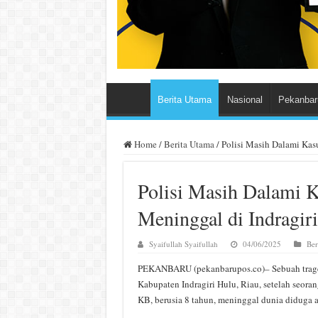
Berita Utama
Nasional
Pekanbar
Home
/
Berita Utama
/
Polisi Masih Dalami Kas
Polisi Masih Dalami 
Meninggal di Indragir
Syaifullah Syaifullah
04/06/2025
Ber
PEKANBARU (pekanbarupos.co)– Sebuah tra
Kabupaten Indragiri Hulu, Riau, setelah seorang
KB, berusia 8 tahun, meninggal dunia diduga 