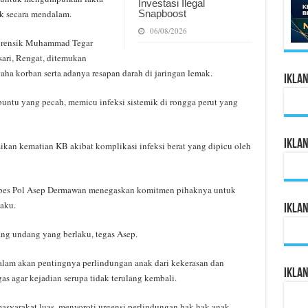
Investasi Ilegal
Snapboost
k secara mendalam.
06/08/2026
 forensik Muhammad Tegar
ari, Rengat, ditemukan
aha korban serta adanya resapan darah di jaringan lemak.
Ikla
buntu yang pecah, memicu infeksi sistemik di rongga perut yang
Ikla
ikan kematian KB akibat komplikasi infeksi berat yang dipicu oleh
mbes Pol Asep Dermawan menegaskan komitmen pihaknya untuk
aku.
Ikla
dang undang yang berlaku, tegas Asep.
alam akan pentingnya perlindungan anak dari kekerasan dan
Ikla
s agar kejadian serupa tidak terulang kembali.
asyarakat luas, menyoroti urgensi perlindungan hak-hak anak