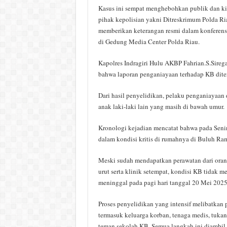
Kasus ini sempat menghebohkan publik dan kin
pihak kepolisian yakni Ditreskrimum Polda Ri
memberikan keterangan resmi dalam konferensi
di Gedung Media Center Polda Riau.
Kapolres Indragiri Hulu AKBP Fahrian.S.Sireg
bahwa laporan penganiayaan terhadap KB dite
Dari hasil penyelidikan, pelaku penganiayaan
anak laki-laki lain yang masih di bawah umur.
Kronologi kejadian mencatat bahwa pada Seni
dalam kondisi kritis di rumahnya di Buluh Ra
Meski sudah mendapatkan perawatan dari oran
urut serta klinik setempat, kondisi KB tidak 
meninggal pada pagi hari tanggal 20 Mei 2025
Proses penyelidikan yang intensif melibatkan 
termasuk keluarga korban, tenaga medis, tukan
teman sekolah KB. Semua langkah ini diambi