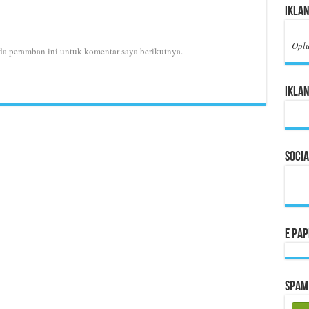
Ikla
Opl
da peramban ini untuk komentar saya berikutnya.
Iklan
Socia
E Pa
Spam 