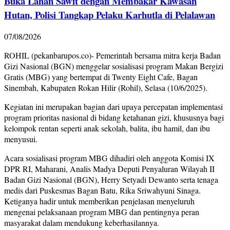
Buka Lahan Sawit dengan Membakar Kawasan
Hutan, Polisi Tangkap Pelaku Karhutla di Pelalawan
07/08/2026
ROHIL (pekanbarupos.co)- Pemerintah bersama mitra kerja Badan
Gizi Nasional (BGN) menggelar sosialisasi program Makan Bergizi
Gratis (MBG) yang bertempat di Twenty Eight Cafe, Bagan
Sinembah, Kabupaten Rokan Hilir (Rohil), Selasa (10/6/2025).
Kegiatan ini merupakan bagian dari upaya percepatan implementasi
program prioritas nasional di bidang ketahanan gizi, khususnya bagi
kelompok rentan seperti anak sekolah, balita, ibu hamil, dan ibu
menyusui.
Acara sosialisasi program MBG dihadiri oleh anggota Komisi IX
DPR RI, Maharani, Analis Madya Deputi Penyaluran Wilayah II
Badan Gizi Nasional (BGN), Herry Setyadi Dewanto serta tenaga
medis dari Puskesmas Bagan Batu, Rika Sriwahyuni Sinaga.
Ketiganya hadir untuk memberikan penjelasan menyeluruh
mengenai pelaksanaan program MBG dan pentingnya peran
masyarakat dalam mendukung keberhasilannya.