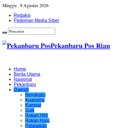
Minggu , 9 Agustus 2026
Redaksi
Pedoman Media Siber
Pekanbaru Pos Riau
Home
Berita Utama
Nasional
Pekanbaru
Daerah
Bengkalis
Kuansing
Kampar
Siak
Rokan Hilir
Rokan Hulu
Pelalawan