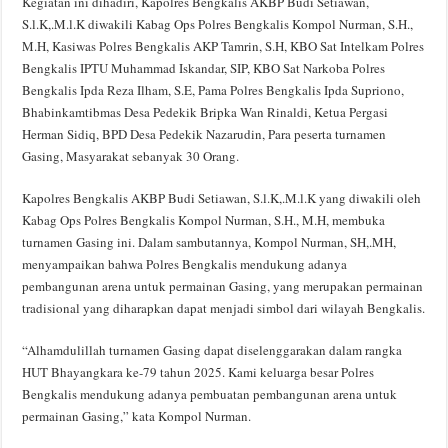
Kegiatan ini dihadiri, Kapolres Bengkalis AKBP Budi Setiawan,
S.l.K,.M.l.K diwakili Kabag Ops Polres Bengkalis Kompol Nurman, S.H.,
M.H, Kasiwas Polres Bengkalis AKP Tamrin, S.H, KBO Sat Intelkam Polres
Bengkalis IPTU Muhammad Iskandar, SIP, KBO Sat Narkoba Polres
Bengkalis Ipda Reza Ilham, S.E, Pama Polres Bengkalis Ipda Supriono,
Bhabinkamtibmas Desa Pedekik Bripka Wan Rinaldi, Ketua Pergasi
Herman Sidiq, BPD Desa Pedekik Nazarudin, Para peserta turnamen
Gasing, Masyarakat sebanyak 30 Orang.
Kapolres Bengkalis AKBP Budi Setiawan, S.l.K,.M.l.K yang diwakili oleh
Kabag Ops Polres Bengkalis Kompol Nurman, S.H., M.H, membuka
turnamen Gasing ini. Dalam sambutannya, Kompol Nurman, SH,.MH,
menyampaikan bahwa Polres Bengkalis mendukung adanya
pembangunan arena untuk permainan Gasing, yang merupakan permainan
tradisional yang diharapkan dapat menjadi simbol dari wilayah Bengkalis.
“Alhamdulillah turnamen Gasing dapat diselenggarakan dalam rangka
HUT Bhayangkara ke-79 tahun 2025. Kami keluarga besar Polres
Bengkalis mendukung adanya pembuatan pembangunan arena untuk
permainan Gasing,” kata Kompol Nurman.