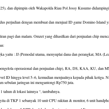
6/2025), dan dipimpin oleh Wakapolda Riau Pol Jossy Kusumo didamp
s perjudian dengan membuat dan menjual ID game Domino Island yang 
iliran pagi dan malam. Omzet yang dihasilkan dari penjualan chip menca
an:
gka yaitu : JJ (Pemodal utama, menyuplai dana dan perangkat, MA (Le
ngelola operasional dan penjualan chip), RA, DS, KAA, KU, dan MM
el ID hingga level 5–6, kemudian menjualnya kepada pihak ketiga. Nil
m sebulan jaringan ini mengantongi Rp750 juta.
i 1 tahun di lokasi lainnya “, tambahnya.
yita di TKP 1 sebanyak 10 unit CPU rakitan & monitor, 6 unit handph