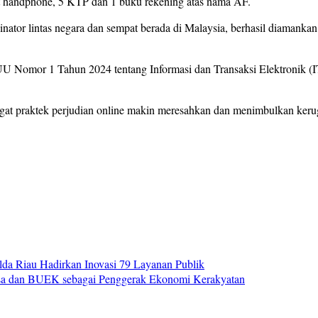
t handphone, 5 KTP dan 1 buku rekening atas nama AF.
inator lintas negara dan sempat berada di Malaysia, berhasil diamanka
2) UU Nomor 1 Tahun 2024 tentang Informasi dan Transaksi Elektronik 
t praktek perjudian online makin meresahkan dan menimbulkan kerugia
da Riau Hadirkan Inovasi 79 Layanan Publik
 dan BUEK sebagai Penggerak Ekonomi Kerakyatan