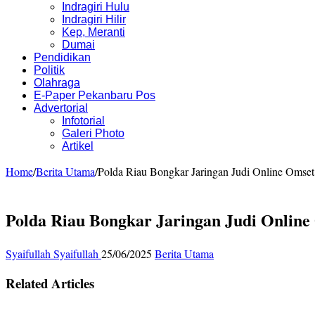
Indragiri Hulu
Indragiri Hilir
Kep, Meranti
Dumai
Pendidikan
Politik
Olahraga
E-Paper Pekanbaru Pos
Advertorial
Infotorial
Galeri Photo
Artikel
Home
/
Berita Utama
/
Polda Riau Bongkar Jaringan Judi Online Omse
Polda Riau Bongkar Jaringan Judi Onlin
Syaifullah Syaifullah
25/06/2025
Berita Utama
Related Articles