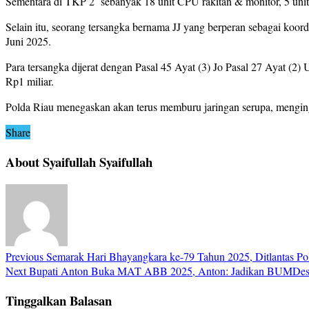
Sementara di TKP 2 sebanyak 18 unit CPU rakitan & monitor, 5 uni
Selain itu, seorang tersangka bernama JJ yang berperan sebagai koord
Juni 2025.
Para tersangka dijerat dengan Pasal 45 Ayat (3) Jo Pasal 27 Ayat (
Rp1 miliar.
Polda Riau menegaskan akan terus memburu jaringan serupa, menginga
Share
About Syaifullah Syaifullah
Previous
Semarak Hari Bhayangkara ke-79 Tahun 2025, Ditlantas Pol
Next
Bupati Anton Buka MAT ABB 2025, Anton: Jadikan BUMDesa
Tinggalkan Balasan