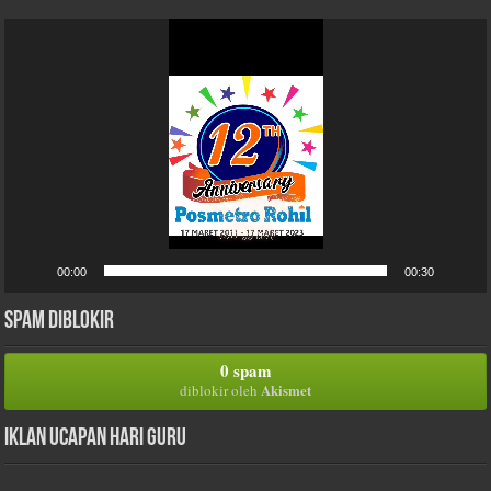
Pemutar
Video
00:00
00:30
Spam Diblokir
0 spam
Akismet
diblokir oleh
Iklan Ucapan Hari Guru