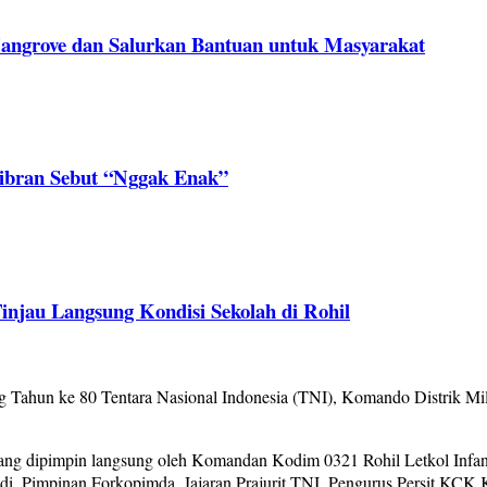
Mangrove dan Salurkan Bantuan untuk Masyarakat
ibran Sebut “Nggak Enak”
njau Langsung Kondisi Sekolah di Rohil
Tahun ke 80 Tentara Nasional Indonesia (TNI), Komando Distrik Mi
ng dipimpin langsung oleh Komandan Kodim 0321 Rohil Letkol Infanteri
, Pimpinan Forkopimda, Jajaran Prajurit TNI, Pengurus Persit KCK K