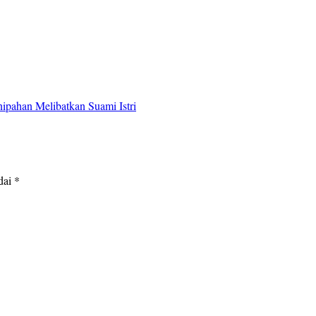
ipahan Melibatkan Suami Istri
dai
*