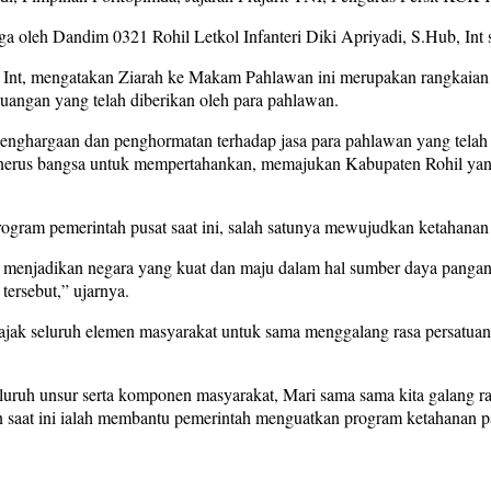
nga oleh Dandim 0321 Rohil Letkol Infanteri Diki Apriyadi, S.Hub, In
, Int, mengatakan Ziarah ke Makam Pahlawan ini merupakan rangkai
juangan yang telah diberikan oleh para pahlawan.
penghargaan dan penghormatan terhadap jasa para pahlawan yang tel
penerus bangsa untuk mempertahankan, memajukan Kabupaten Rohil yan
ogram pemerintah pusat saat ini, salah satunya mewujudkan ketahanan p
njadikan negara yang kuat dan maju dalam hal sumber daya pangan, in
ersebut,” ujarnya.
jak seluruh elemen masyarakat untuk sama menggalang rasa persatuan 
eluruh unsur serta komponen masyarakat, Mari sama sama kita galang r
n saat ini ialah membantu pemerintah menguatkan program ketahanan p