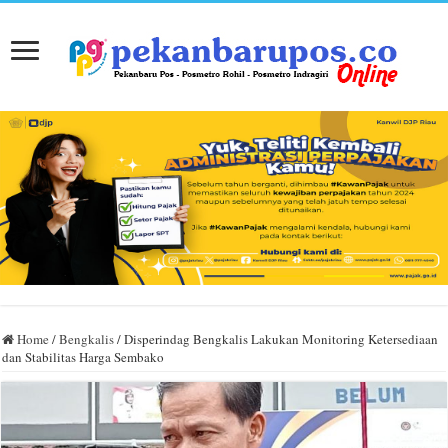
Home
/
Bengkalis
/
Disperindag Bengkalis Lakukan Monitoring Ketersediaan
dan Stabilitas Harga Sembako