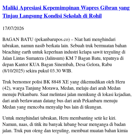
Maliki Apresiasi Kepemimpinan Wapres Gibran yang
Tinjau Langsung Kondisi Sekolah di Rohil
17/07/2026
BAGAN BATU (pekanbarupos.co) – Niat hati menghindari
tabrakan, namun nasib berkata lain. Sebuah truk bermuatan bahan
bleaching earth untuk keperluan industri kelapa sawit terguling di
Jalan Lintas Sumatera (Jalinsum) KM 7 Bagan Batu, tepatnya di
depan Kantor KUA Bagan Sinembah, Desa Gelora, Rabu
(8/10/2025) sekira pukul 03.30 WIB.
Truk bernomor polisi BK 8848 XE yang dikemudikan oleh Heru
(42), warga Tanjung Morawa, Medan, melaju dari arah Medan
menuju Pekanbaru. Saat melintasi jalan menikung di lokasi kejadian,
dari arah berlawanan datang bus dari arah Pekanbaru menuju
Medan yang mencoba menyalip bus lain di tikungan.
Untuk menghindari tabrakan, Heru membanting setir ke kiri.
Namun, naas, di titik itu banyak lubang besar menganga di badan
jalan. Truk pun oleng dan terguling, membuat muatan bahan kimia