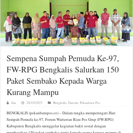
Sempena Sumpah Pemuda Ke-97,
FW-RPG Bengkalis Salurkan 150
Paket Sembako Kepada Warga
Kurang Mampu
Jun
28/10/2025
Bengkalis
,
Daerah
,
Pekanbaru Pos
BENGKALIS (pekanbarupos.co) – Dalam rangka memperingati Hari
Sumpah Pemuda ke-97, Forum Wartawan Riau Pos Grup (FW-RPG)
Kabupaten Bengkalis menggelar kegiatan bakti sosial dengan
membagikan 150 paket sembako gratis kepada warga kurang mampu di