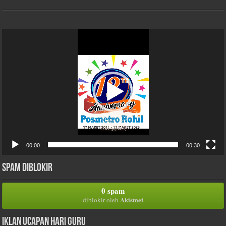
Pemutar
Video
00:00
00:30
Spam Diblokir
0 spam
Akismet
diblokir oleh
Iklan Ucapan Hari Guru