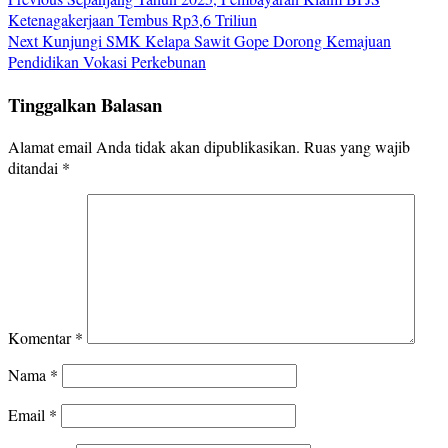
Ketenagakerjaan Tembus Rp3,6 Triliun
Next
Kunjungi SMK Kelapa Sawit Gope Dorong Kemajuan
Pendidikan Vokasi Perkebunan
Tinggalkan Balasan
Alamat email Anda tidak akan dipublikasikan.
Ruas yang wajib
ditandai
*
Komentar
*
Nama
*
Email
*