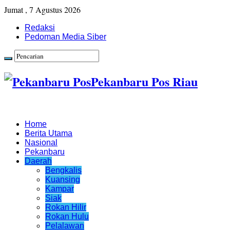
Jumat , 7 Agustus 2026
Redaksi
Pedoman Media Siber
Pekanbaru Pos Riau
Home
Berita Utama
Nasional
Pekanbaru
Daerah
Bengkalis
Kuansing
Kampar
Siak
Rokan Hilir
Rokan Hulu
Pelalawan