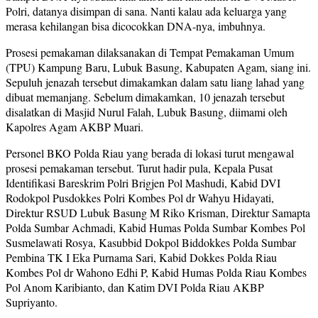
Polri, datanya disimpan di sana. Nanti kalau ada keluarga yang
merasa kehilangan bisa dicocokkan DNA-nya, imbuhnya.
Prosesi pemakaman dilaksanakan di Tempat Pemakaman Umum
(TPU) Kampung Baru, Lubuk Basung, Kabupaten Agam, siang ini.
Sepuluh jenazah tersebut dimakamkan dalam satu liang lahad yang
dibuat memanjang. Sebelum dimakamkan, 10 jenazah tersebut
disalatkan di Masjid Nurul Falah, Lubuk Basung, diimami oleh
Kapolres Agam AKBP Muari.
Personel BKO Polda Riau yang berada di lokasi turut mengawal
prosesi pemakaman tersebut. Turut hadir pula, Kepala Pusat
Identifikasi Bareskrim Polri Brigjen Pol Mashudi, Kabid DVI
Rodokpol Pusdokkes Polri Kombes Pol dr Wahyu Hidayati,
Direktur RSUD Lubuk Basung M Riko Krisman, Direktur Samapta
Polda Sumbar Achmadi, Kabid Humas Polda Sumbar Kombes Pol
Susmelawati Rosya, Kasubbid Dokpol Biddokkes Polda Sumbar
Pembina TK I Eka Purnama Sari, Kabid Dokkes Polda Riau
Kombes Pol dr Wahono Edhi P, Kabid Humas Polda Riau Kombes
Pol Anom Karibianto, dan Katim DVI Polda Riau AKBP
Supriyanto.