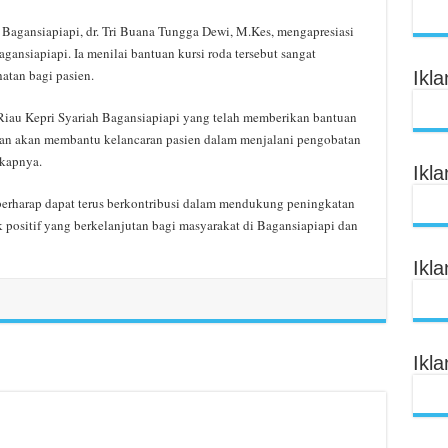
 Bagansiapiapi, dr. Tri Buana Tungga Dewi, M.Kes, mengapresiasi
nsiapiapi. Ia menilai bantuan kursi roda tersebut sangat
tan bagi pasien.
Ikl
Riau Kepri Syariah Bagansiapiapi yang telah memberikan bantuan
t dan akan membantu kelancaran pasien dalam menjalani pengobatan
gkapnya.
Ikl
berharap dapat terus berkontribusi dalam mendukung peningkatan
positif yang berkelanjutan bagi masyarakat di Bagansiapiapi dan
Ikl
Ikl