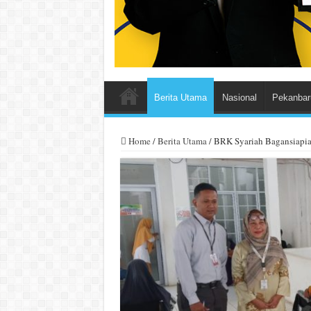
Berita Utama
Nasional
Pekanbar
Home
/
Berita Utama
/
BRK Syariah Bagansiapia