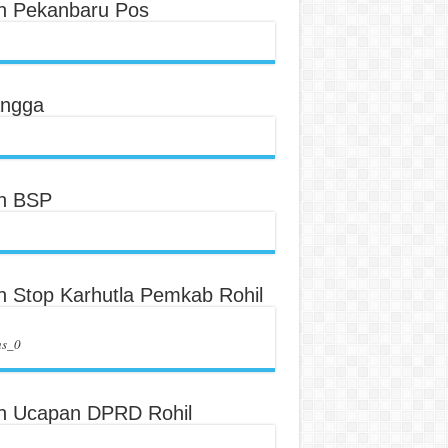
an Pekanbaru Pos
angga
an BSP
an Stop Karhutla Pemkab Rohil
us_0
an Ucapan DPRD Rohil