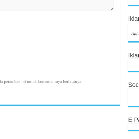
Ikl
Opl
Ikla
da peramban ini untuk komentar saya berikutnya.
Soci
E P