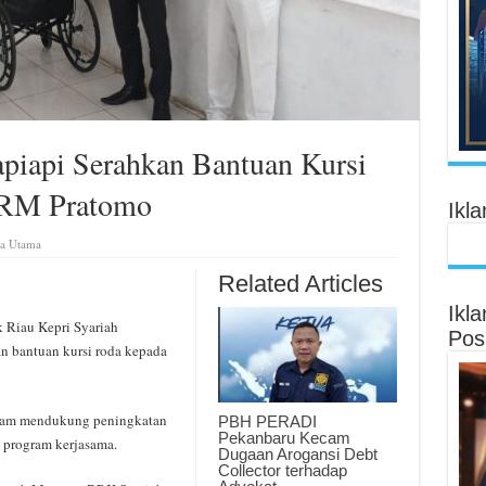
piapi Serahkan Bantuan Kursi
 RM Pratomo
Ikl
ta Utama
Related Articles
Ikl
Riau Kepri Syariah
Pos
n bantuan kursi roda kepada
lam mendukung peningkatan
PBH PERADI
Pekanbaru Kecam
i program kerjasama.
Dugaan Arogansi Debt
Collector terhadap