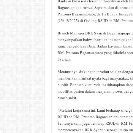
Bantuan kursi roda tersebut diserahkan oleh
Bagansiapiapi, Arrizal Saputra, dan diterima 
Pratomo Bagansiapiapi, dr. Tri Buana Tungga 
(15/12/2025) di Gedung RSUD dr. RM. Pratom
Branch Manager BRK Syariah Bagansiapiapi, Ar
menyampaikan bahwa bantuan ini merupakan b
sama pengelolaan Dana Badan Layanan Umum
RM. Pratomo Bagansiapiapi yang dikelola sec
Syariah.
Menurutnya, dukungan tersebut sejalan deng
memberikan manfaat nyata bagi masyarakat, kh
publik. Bantuan kursi roda ini diharapkan da
mobilitas pasien dalam menjalani proses peng
rumah sakit.
“Melalui kerja sama ini, kami berharap sinerg
RSUD dr. RM. Pratomo Bagansiapiapi dapat teru
Tentunya kami juga berharap RSUD dr. RM. Pr
mempercayakan BRK Syariah sebagai mitra utam