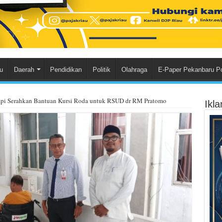
u
Daerah
Pendidikan
Politik
Olahraga
E-Paper Pekanbaru P
pi Serahkan Bantuan Kursi Roda untuk RSUD dr RM Pratomo
Ikl