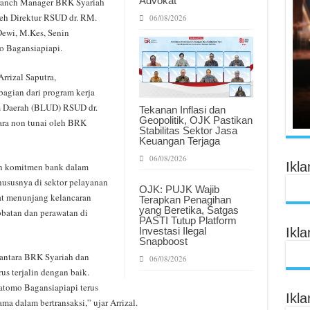
Advokat
 Branch Manager BRK Syariah
oleh Direktur RSUD dr. RM.
06/08/2026
Dewi, M.Kes, Senin
o Bagansiapiapi.
rizal Saputra,
agian dari program kerja
 Daerah (BLUD) RSUD dr.
Tekanan Inflasi dan
Geopolitik, OJK Pastikan
ara non tunai oleh BRK
Stabilitas Sektor Jasa
Keuangan Terjaga
06/08/2026
Ikl
an komitmen bank dalam
ususnya di sektor pelayanan
OJK: PUJK Wajib
pat menunjang kelancaran
Terapkan Penagihan
yang Beretika, Satgas
obatan dan perawatan di
PASTI Tutup Platform
Investasi Ilegal
Ikl
Snapboost
i antara BRK Syariah dan
06/08/2026
s terjalin dengan baik.
atomo Bagansiapiapi terus
Ikl
a dalam bertransaksi,” ujar Arrizal.