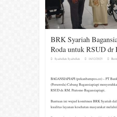
BRK Syariah Bagansia
Roda untuk RSUD dr
Syaifullah Syaifullah
16/12/2025
Beri
BAGANSIAPIAPI (pekanbarupos.co) – PT Bank 
(Perseroda) Cabang Bagansiapiapi menyerahka
RSUD dr. RM. Pratomo Bagansiapiapi.
Bantuan ini wujud komitmen BRK Syariah da
kualitas layanan kesehatan masyarakat melalu