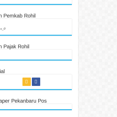
an Pemkab Rohil
us_0
n Pajak Rohil
al
aper Pekanbaru Pos