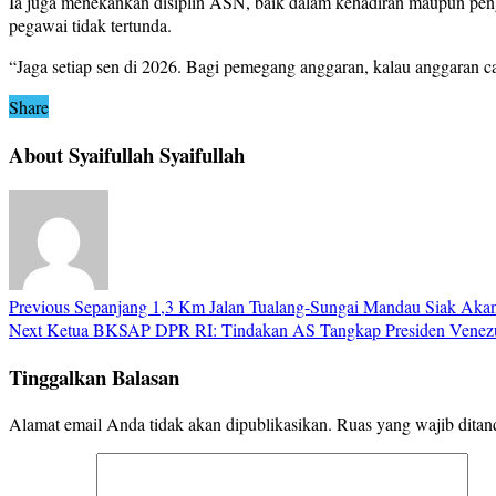
Ia juga menekankan disiplin ASN, baik dalam kehadiran maupun pengel
pegawai tidak tertunda.
“Jaga setiap sen di 2026. Bagi pemegang anggaran, kalau anggaran ca
Share
About Syaifullah Syaifullah
Previous
Sepanjang 1,3 Km Jalan Tualang-Sungai Mandau Siak Ak
Next
Ketua BKSAP DPR RI: Tindakan AS Tangkap Presiden Venezu
Tinggalkan Balasan
Alamat email Anda tidak akan dipublikasikan.
Ruas yang wajib ditan