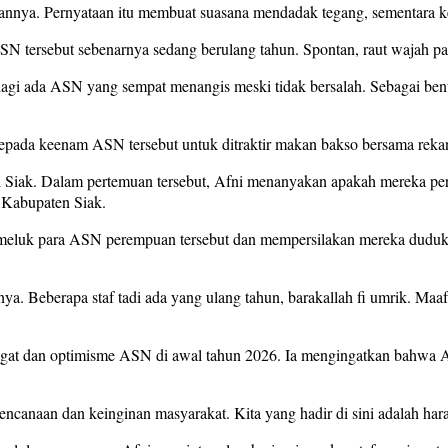
annya. Pernyataan itu membuat suasana mendadak tegang, sementara 
ersebut sebenarnya sedang berulang tahun. Spontan, raut wajah par
gi ada ASN yang sempat menangis meski tidak bersalah. Sebagai bentu
epada keenam ASN tersebut untuk ditraktir makan bakso bersama rekan
i Siak. Dalam pertemuan tersebut, Afni menanyakan apakah mereka pe
h Kabupaten Siak.
meluk para ASN perempuan tersebut dan mempersilakan mereka duduk di
a. Beberapa staf tadi ada yang ulang tahun, barakallah fi umrik. Maa
gat dan optimisme ASN di awal tahun 2026. Ia mengingatkan bahwa 
encanaan dan keinginan masyarakat. Kita yang hadir di sini adalah hara