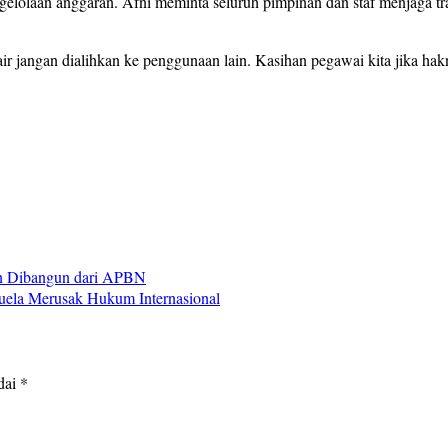
olaan anggaran. Afni meminta seluruh pimpinan dan staf menjaga transp
ir jangan dialihkan ke penggunaan lain. Kasihan pegawai kita jika hakn
an Dibangun dari APBN
ela Merusak Hukum Internasional
dai
*