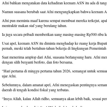
Afni bahkan mengatakan data kehadiran keenam ASN itu ada di tang
Namun suasana berubah saat Afni mengungkapkan bahwa keenam ASN t
Afni pun meminta maaf karena sempat membuat mereka terkejut, apala
mentraktir makan staf yang berulang tahun.
Ia juga secara pribadi memberikan uang masing-masing Rp500 ribu k
Usai apel, keenam ASN itu diminta menghadap ke ruang kerja Bupat
pernah, meski telah bertahun-tahun bekerja di lingkungan Pemerinta
Saat menerima amplop dari Afni, suasana berlangsung haru. Afni me
dengan silih berganti berfoto, dan foto bersama.
“Hari pertama di minggu pertama tahun 2026, semangat untuk semuany
ujar Afni.
Sebelumnya, dalam amanat apel, Afni menegaskan pentingnya seman
daerah di tengah kondisi fiskal yang terbatas.
“Insya Allah, kalau Allah ridho, semuanya akan lebih baik, sesuai per