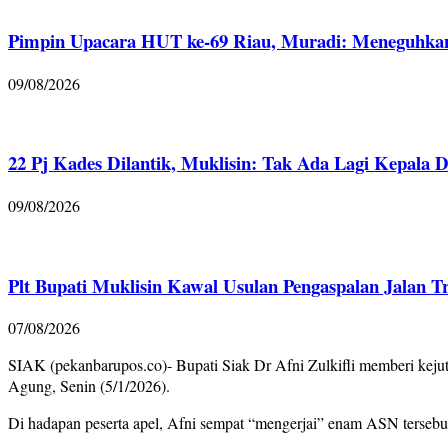
Pimpin Upacara HUT ke-69 Riau, Muradi: Meneguhka
09/08/2026
22 Pj Kades Dilantik, Muklisin: Tak Ada Lagi Kepala De
09/08/2026
Plt Bupati Muklisin Kawal Usulan Pengaspalan Jalan T
07/08/2026
SIAK (pekanbarupos.co)- Bupati Siak Dr Afni Zulkifli memberi kejut
Agung, Senin (5/1/2026).
Di hadapan peserta apel, Afni sempat “mengerjai” enam ASN tersebu