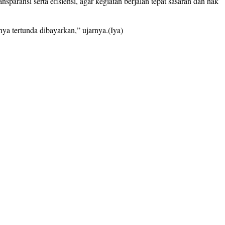
aransi serta efisiensi, agar kegiatan berjalan tepat sasaran dan hak
ya tertunda dibayarkan,” ujarnya.(Iya)