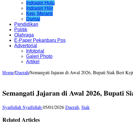
Indragiri Hulu
Indragiri Hilir
Kep, Meranti
Dumai
Pendidikan
Politik
Olahraga
E-Paper Pekanbaru Pos
Advertorial
Infotorial
Galeri Photo
Artikel
Home
/
Daerah
/
Semangati Jajaran di Awal 2026, Bupati Siak Beri K
Semangati Jajaran di Awal 2026, Bupati 
Syaifullah Syaifullah
05/01/2026
Daerah
,
Siak
Related Articles