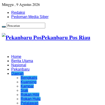
Minggu , 9 Agustus 2026
Redaksi
Pedoman Media Siber
Pekanbaru Pos Riau
Home
Berita Utama
Nasional
Pekanbaru
Daerah
Bengkalis
Kuansing
Kampar
Siak
Rokan Hilir
Rokan Hulu
Pelalawan