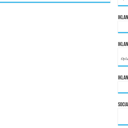
Iklan
Ikla
Opl
Iklan
Socia