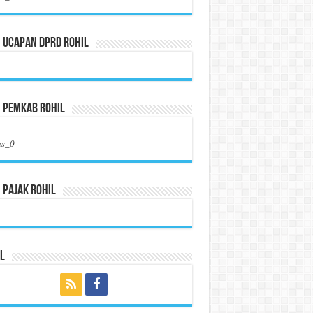
 Ucapan DPRD Rohil
n Pemkab Rohil
us_0
 Pajak Rohil
l