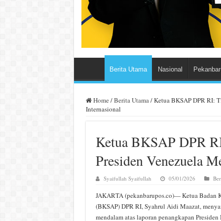
Berita Utama
Nasional
Pekanbar
Home
/
Berita Utama
/
Ketua BKSAP DPR RI: T
Internasional
Ketua BKSAP DPR RI
Presiden Venezuela M
Syaifullah Syaifullah
05/01/2026
Ber
JAKARTA (pekanbarupos.co)— Ketua Badan Ke
(BKSAP) DPR RI, Syahrul Aidi Maazat, menya
mendalam atas laporan penangkapan Presiden 