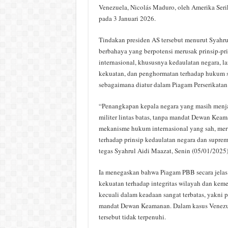
Venezuela, Nicolás Maduro, oleh Amerika Serik
pada 3 Januari 2026.
Tindakan presiden AS tersebut menurut Syahru
berbahaya yang berpotensi merusak prinsip-p
internasional, khususnya kedaulatan negara, 
kekuatan, dan penghormatan terhadap hukum se
sebagaimana diatur dalam Piagam Perserikata
“Penangkapan kepala negara yang masih menja
militer lintas batas, tanpa mandat Dewan Kea
mekanisme hukum internasional yang sah, mer
terhadap prinsip kedaulatan negara dan suprem
tegas Syahrul Aidi Maazat, Senin (05/01/2025)
Ia menegaskan bahwa Piagam PBB secara jela
kekuatan terhadap integritas wilayah dan keme
kecuali dalam keadaan sangat terbatas, yakni p
mandat Dewan Keamanan. Dalam kasus Venezu
tersebut tidak terpenuhi.