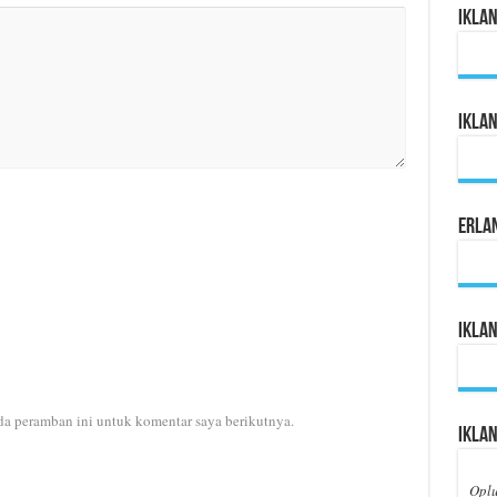
Ikla
Ikla
Erla
Iklan
da peramban ini untuk komentar saya berikutnya.
Iklan
Opl