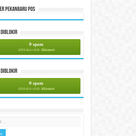
per Pekanbaru Pos
Diblokir
0 spam
Akismet
diblokir oleh
Diblokir
0 spam
Akismet
diblokir oleh