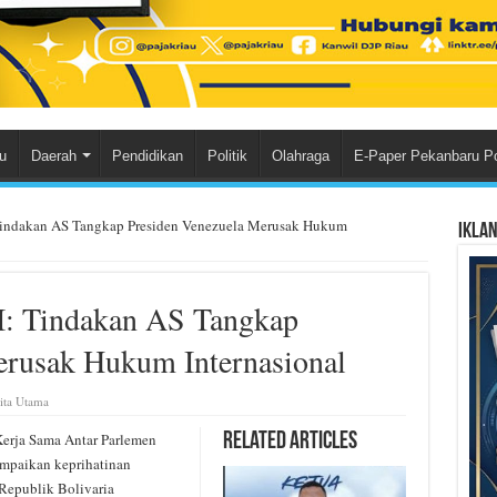
u
Daerah
Pendidikan
Politik
Olahraga
E-Paper Pekanbaru P
indakan AS Tangkap Presiden Venezuela Merusak Hukum
Ikla
: Tindakan AS Tangkap
erusak Hukum Internasional
ita Utama
rja Sama Antar Parlemen
Related Articles
mpaikan keprihatinan
Republik Bolivaria