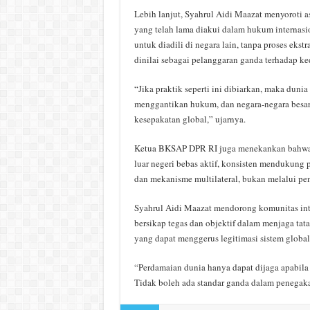
Lebih lanjut, Syahrul Aidi Maazat menyoroti 
yang telah lama diakui dalam hukum internas
untuk diadili di negara lain, tanpa proses eks
dinilai sebagai pelanggaran ganda terhadap ked
“Jika praktik seperti ini dibiarkan, maka duni
menggantikan hukum, dan negara-negara besar
kesepakatan global,” ujarnya.
Ketua BKSAP DPR RI juga menekankan bahwa In
luar negeri bebas aktif, konsisten mendukung p
dan mekanisme multilateral, bukan melalui p
Syahrul Aidi Maazat mendorong komunitas int
bersikap tegas dan objektif dalam menjaga ta
yang dapat menggerus legitimasi sistem global
“Perdamaian dunia hanya dapat dijaga apabila 
Tidak boleh ada standar ganda dalam penegaka