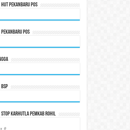
n HUT Pekanbaru Pos
n Pekanbaru Pos
ngga
 BSP
 Stop Karhutla Pemkab Rohil
us_0