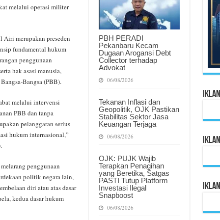
at melalui operasi militer
PBH PERADI
l Airi merupakan preseden
Pekanbaru Kecam
rinsip fundamental hukum
Dugaan Arogansi Debt
larangan penggunaan
Collector terhadap
Advokat
rta hak asasi manusia,
06/08/2026
n Bangsa-Bangsa (PBB).
Ikla
Tekanan Inflasi dan
bat melalui intervensi
Geopolitik, OJK Pastikan
manan PBB dan tanpa
Stabilitas Sektor Jasa
upakan pelanggaran serius
Keuangan Terjaga
asi hukum internasional,”
06/08/2026
Ikla
.
OJK: PUJK Wajib
Terapkan Penagihan
s melarang penggunaan
yang Beretika, Satgas
rdekaan politik negara lain,
PASTI Tutup Platform
Ikla
embelaan diri atau atas dasar
Investasi Ilegal
Snapboost
ela, kedua dasar hukum
06/08/2026