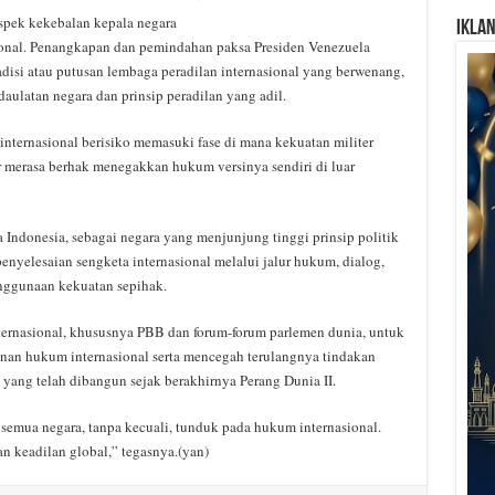
aspek kekebalan kepala negara
Ikla
ional. Penangkapan dan pemindahan paksa Presiden Venezuela
tradisi atau putusan lembaga peradilan internasional yang berwenang,
aulatan negara dan prinsip peradilan yang adil.
a internasional berisiko memasuki fase di mana kekuatan militer
 merasa berhak menegakkan hukum versinya sendiri di luar
donesia, sebagai negara yang menjunjung tinggi prinsip politik
enyelesaian sengketa internasional melalui jalur hukum, dialog,
enggunaan kekuatan sepihak.
ernasional, khususnya PBB dan forum-forum parlemen dunia, untuk
tanan hukum internasional serta mencegah terulangnya tindakan
 yang telah dibangun sejak berakhirnya Perang Dunia II.
semua negara, tanpa kecuali, tunduk pada hukum internasional.
n keadilan global,” tegasnya.(yan)