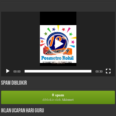
Pemutar
Video
00:00
00:30
Spam Diblokir
0 spam
Akismet
diblokir oleh
Iklan Ucapan Hari Guru