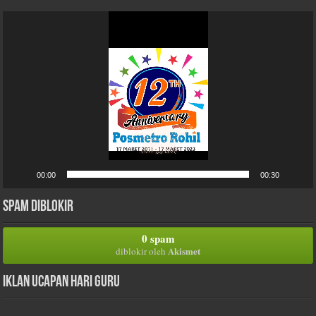
Pemutar
Video
00:00
00:30
Spam Diblokir
0 spam
Akismet
diblokir oleh
Iklan Ucapan Hari Guru