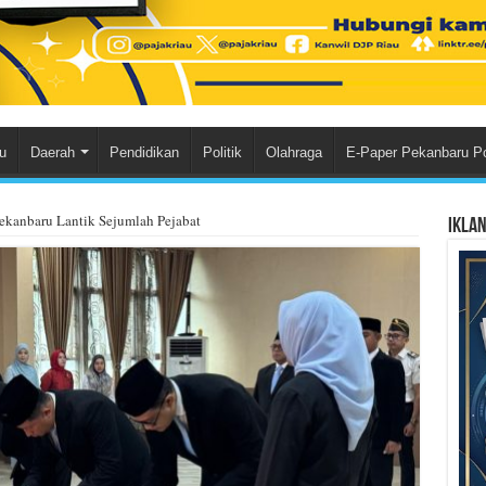
u
Daerah
Pendidikan
Politik
Olahraga
E-Paper Pekanbaru P
Pekanbaru Lantik Sejumlah Pejabat
Ikla