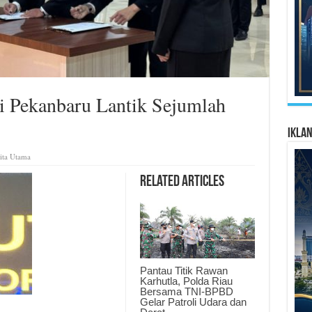
i Pekanbaru Lantik Sejumlah
Ikla
ita Utama
Related Articles
Pantau Titik Rawan
Karhutla, Polda Riau
Bersama TNI-BPBD
Gelar Patroli Udara dan