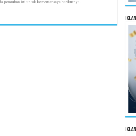
da peramban ini untuk komentar saya berikutnya.
Ikla
Ikla