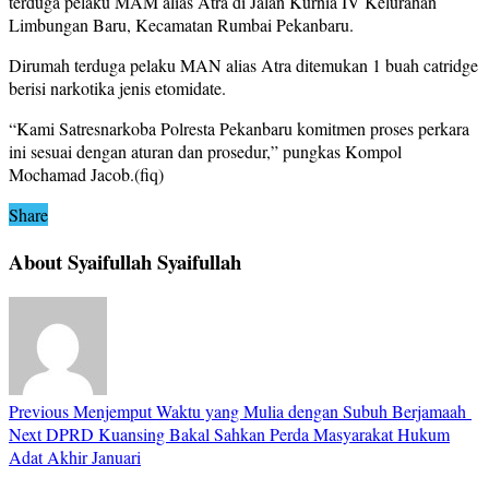
terduga pelaku MAM alias Atra di Jalan Kurnia IV Kelurahan
Limbungan Baru, Kecamatan Rumbai Pekanbaru.
Dirumah terduga pelaku MAN alias Atra ditemukan 1 buah catridge
berisi narkotika jenis etomidate.
“Kami Satresnarkoba Polresta Pekanbaru komitmen proses perkara
ini sesuai dengan aturan dan prosedur,” pungkas Kompol
Mochamad Jacob.(fiq)
Share
About Syaifullah Syaifullah
Previous
Menjemput Waktu yang Mulia dengan Subuh Berjamaah
Next
DPRD Kuansing Bakal Sahkan Perda Masyarakat Hukum
Adat Akhir Januari