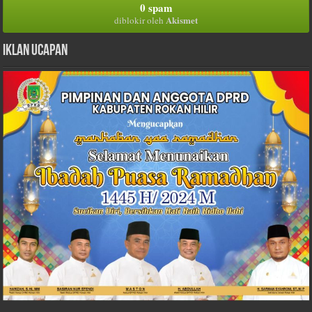
0 spam
Akismet
diblokir oleh
Iklan Ucapan