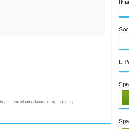
Ikla
Soci
E P
Spa
da peramban ini untuk komentar saya berikutnya.
Spa