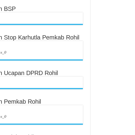
an BSP
an Stop Karhutla Pemkab Rohil
us_0
an Ucapan DPRD Rohil
an Pemkab Rohil
us_0