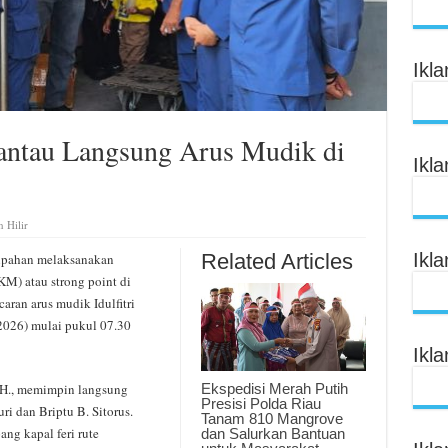
Ikl
antau Langsung Arus Mudik di
Ikl
 Hilir
Related Articles
Ikl
ipahan melaksanakan
M) atau strong point di
ran arus mudik Idulfitri
2026) mulai pukul 07.30
Ikl
Ekspedisi Merah Putih
.H., memimpin langsung
Presisi Polda Riau
ri dan Briptu B. Sitorus.
Tanam 810 Mangrove
ng kapal feri rute
dan Salurkan Bantuan