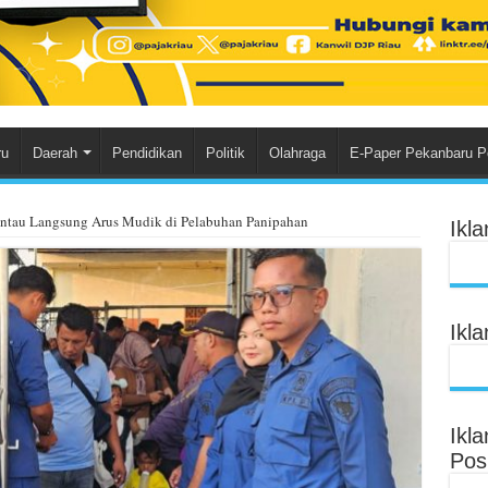
ru
Daerah
Pendidikan
Politik
Olahraga
E-Paper Pekanbaru P
ntau Langsung Arus Mudik di Pelabuhan Panipahan
Ikl
Ikl
Ikl
Pos