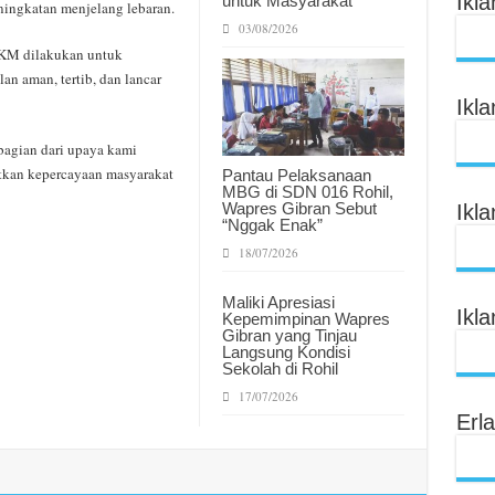
Ikl
untuk Masyarakat
ingkatan menjelang lebaran.
03/08/2026
PKM dilakukan untuk
an aman, tertib, dan lancar
Ikl
bagian dari upaya kami
tkan kepercayaan masyarakat
Pantau Pelaksanaan
MBG di SDN 016 Rohil,
Wapres Gibran Sebut
Ikl
“Nggak Enak”
18/07/2026
Maliki Apresiasi
Ikl
Kepemimpinan Wapres
Gibran yang Tinjau
Langsung Kondisi
Sekolah di Rohil
17/07/2026
Erl