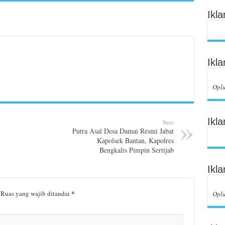
Ikl
Ikl
Opl
Ikl
Next
Putra Asal Desa Damai Resmi Jabat
Kapolsek Bantan, Kapolres
Bengkalis Pimpin Sertijab
Ikl
*
Ruas yang wajib ditandai
Opl