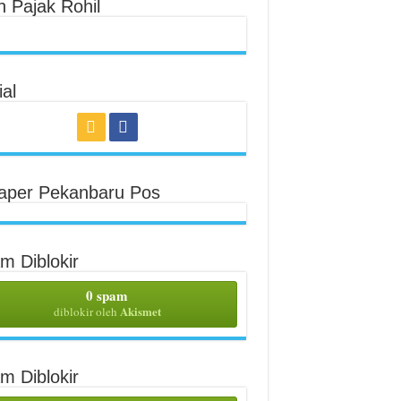
n Pajak Rohil
al
aper Pekanbaru Pos
m Diblokir
0 spam
Akismet
diblokir oleh
m Diblokir