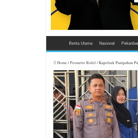
Berita Utama
Nasional
Pekanba
Home
/
Posmetro Rohil
/
Kapolsek Panipahan Pa