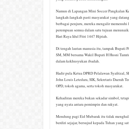
Namun di Lapangan Mini Soccer Pangkalan Keri
langkah-langkah pasti masyarakat yang datan
berbagai penjuru, mereka mengalir memenuhi la
perempuan semua dalam satu tujuan menunaika
Hari Raya Idul Fitri 1447 Hijriah.
Di tengah lautan manusia itu, tampak Bupati P
SM, MM bersama Wakil Bupati H Husni Tamrin, 
dalam kekhusyukan ibadah.
Hadir pula Ketua DPRD Pelalawan Syafrizal, 
John Louis Letedara, SIK, Sekretaris Daerah T
OPD, tokoh agama, serta tokoh masyarakat.
Kehadiran mereka bukan sekadar simbol, tetap
yang nyata antara pemimpin dan rakyat.
Mendung pagi Eid Mubarak itu tidak menghalan
berdiri sejajar, bersujud kepada Tuhan yang sat