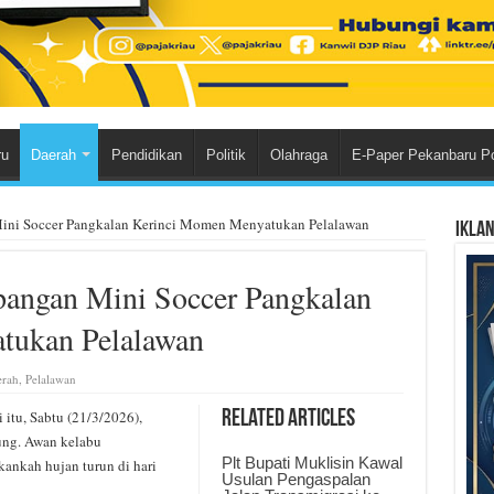
ru
Daerah
Pendidikan
Politik
Olahraga
E-Paper Pekanbaru P
n Mini Soccer Pangkalan Kerinci Momen Menyatukan Pelalawan
Ikla
Lapangan Mini Soccer Pangkalan
tukan Pelalawan
rah
,
Pelalawan
u, Sabtu (21/3/2026),
Related Articles
ung. Awan kelabu
Plt Bupati Muklisin Kawal
ankah hujan turun di hari
Usulan Pengaspalan