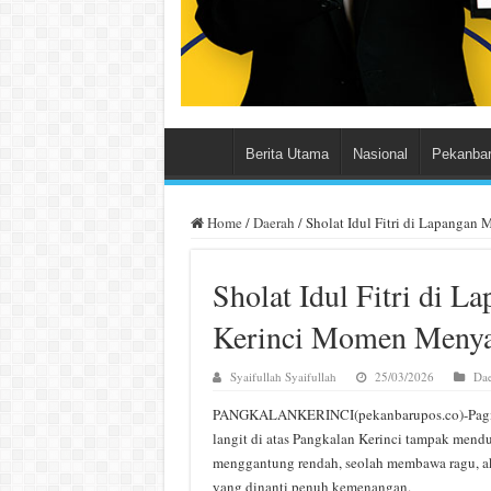
Berita Utama
Nasional
Pekanba
Home
/
Daerah
/
Sholat Idul Fitri di Lapanga
Sholat Idul Fitri di 
Kerinci Momen Menya
Syaifullah Syaifullah
25/03/2026
Dae
PANGKALANKERINCI(pekanbarupos.co)-Pagi it
langit di atas Pangkalan Kerinci tampak mend
menggantung rendah, seolah membawa ragu, ak
yang dinanti penuh kemenangan.