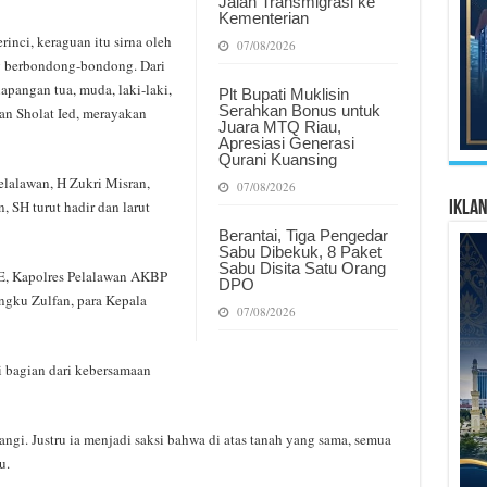
Jalan Transmigrasi ke
Kementerian
nci, keraguan itu sirna oleh
07/08/2026
g berbondong-bondong. Dari
pangan tua, muda, laki-laki,
Plt Bupati Muklisin
Serahkan Bonus untuk
n Sholat Ied, merayakan
Juara MTQ Riau,
Apresiasi Generasi
Qurani Kuansing
elalawan, H Zukri Misran,
07/08/2026
SH turut hadir dan larut
Ikla
Berantai, Tiga Pengedar
Sabu Dibekuk, 8 Paket
Sabu Disita Satu Orang
SE, Kapolres Pelalawan AKBP
DPO
engku Zulfan, para Kepala
07/08/2026
i bagian dari kebersamaan
gi. Justru ia menjadi saksi bahwa di atas tanah yang sama, semua
u.