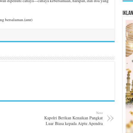
lawan dipenuhi cahaya—cahaya kebersamaan, harapan, dan doa yang
Ikla
ing bersalaman.(amr)
Next
Kapolri Berikan Kenaikan Pangkat
Luar Biasa kepada Aiptu Apendra