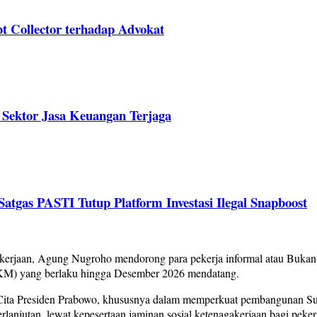
Collector terhadap Advokat
s Sektor Jasa Keuangan Terjaga
tgas PASTI Tutup Platform Investasi Ilegal Snapboost
erjaan, Agung Nugroho mendorong para pekerja informal atau Bukan
KM) yang berlaku hingga Desember 2026 mendatang.
 Cita Presiden Prabowo, khususnya dalam memperkuat pembangunan S
erlanjutan, lewat kepesertaan jaminan sosial ketenagakerjaan bagi peke