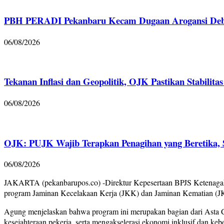
PBH PERADI Pekanbaru Kecam Dugaan Arogansi Debt 
06/08/2026
Tekanan Inflasi dan Geopolitik, OJK Pastikan Stabilita
06/08/2026
OJK: PUJK Wajib Terapkan Penagihan yang Beretika, Sa
06/08/2026
JAKARTA (pekanbarupos.co) -Direktur Kepesertaan BPJS Ketenagak
program Jaminan Kecelakaan Kerja (JKK) dan Jaminan Kematian (J
Agung menjelaskan bahwa program ini merupakan bagian dari Asta
kesejahteraan pekerja, serta mengakselerasi ekonomi inklusif dan keb