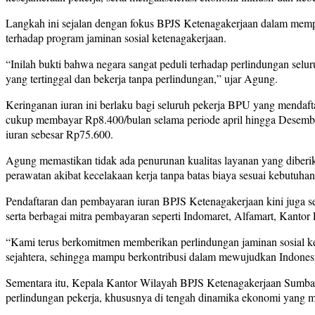
Langkah ini sejalan dengan fokus BPJS Ketenagakerjaan dalam mempe
terhadap program jaminan sosial ketenagakerjaan.
“Inilah bukti bahwa negara sangat peduli terhadap perlindungan selur
yang tertinggal dan bekerja tanpa perlindungan,” ujar Agung.
Keringanan iuran ini berlaku bagi seluruh pekerja BPU yang mendaftar
cukup membayar Rp8.400/bulan selama periode april hingga Desembe
iuran sebesar Rp75.600.
Agung memastikan tidak ada penurunan kualitas layanan yang diberik
perawatan akibat kecelakaan kerja tanpa batas biaya sesuai kebutuha
Pendaftaran dan pembayaran iuran BPJS Ketenagakerjaan kini juga se
serta berbagai mitra pembayaran seperti Indomaret, Alfamart, Kantor
“Kami terus berkomitmen memberikan perlindungan jaminan sosial kete
sejahtera, sehingga mampu berkontribusi dalam mewujudkan Indones
Sementara itu, Kepala Kantor Wilayah BPJS Ketenagakerjaan Sumba
perlindungan pekerja, khususnya di tengah dinamika ekonomi yang m