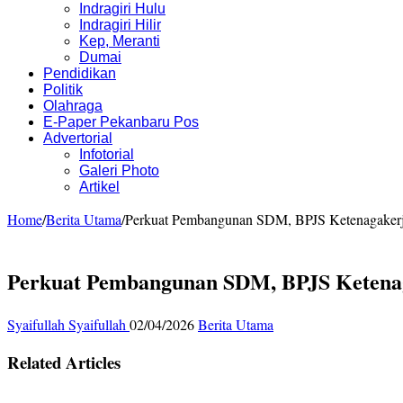
Indragiri Hulu
Indragiri Hilir
Kep, Meranti
Dumai
Pendidikan
Politik
Olahraga
E-Paper Pekanbaru Pos
Advertorial
Infotorial
Galeri Photo
Artikel
Home
/
Berita Utama
/
Perkuat Pembangunan SDM, BPJS Ketenagakerja
Perkuat Pembangunan SDM, BPJS Ketenag
Syaifullah Syaifullah
02/04/2026
Berita Utama
Related Articles