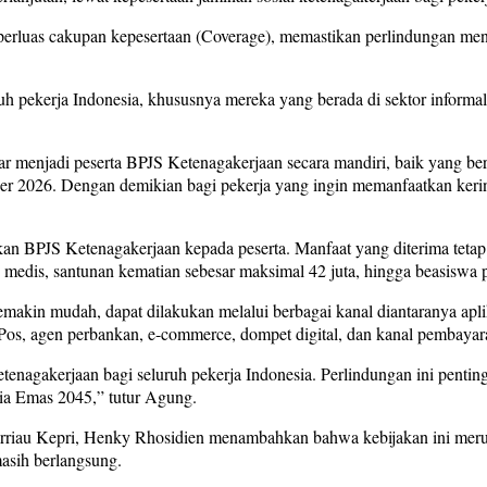
rluas cakupan kepesertaan (Coverage), memastikan perlindungan menye
uh pekerja Indonesia, khususnya mereka yang berada di sektor informal
 menjadi peserta BPJS Ketenagakerjaan secara mandiri, baik yang bersta
r 2026. Dengan demikian bagi pekerja yang ingin memanfaatkan keri
an BPJS Ketenagakerjaan kepada peserta. Manfaat yang diterima tetap 
n medis, santunan kematian sebesar maksimal 42 juta, hingga beasiswa 
makin mudah, dapat dilakukan melalui berbagai kanal diantaranya apl
 Pos, agen perbankan, e-commerce, dompet digital, dan kanal pembayara
nagakerjaan bagi seluruh pekerja Indonesia. Perlindungan ini penting
ia Emas 2045,” tutur Agung.
rriau Kepri, Henky Rhosidien menambahkan bahwa kebijakan ini merup
asih berlangsung.