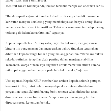
kabel listrik, dan 1 unit gesper.
Menurut Diasta Krismayandi, temuan tersebut merupakan ancaman serius.
“Benda seperti sajam rakitan dan kabel listrik sangat berisiko memicu
keributan maupun korsleting yang membahayakan banyak orang. Razia
malam akan terus kami intensifkan. Tidak ada kompromi terhadap barang
terlarang di dalam kamar hunian,” tegasnya.
Kepala Lapas Kelas IIA Bengkalis, Priyo Tri Laksono, mengapresiasi
kinerja tim pengamanan dan menegaskan bahwa tindakan tegas akan
diberikan kepada warga binaan yang melanggar aturan. “Razia ini bukan
sekadar rutinitas, tetapi langkah penting dalam menjaga stabilitas
keamanan. Warga binaan saya ingatkan untuk mematuhi aturan karena
setiap pelanggaran berdampak pada hak-hak mereka,” ujarnya.
Usai operasi, Kepala KPLP memberikan arahan kepada seluruh petugas,
termasuk CPNS, untuk selalu mengedepankan deteksi dini dalam
pergantian tugas. Seluruh barang bukti temuan telah didata dan akan
dimusnahkan secara transparan. Adapun warga binaan yang terlibat
diproses sesuai ketentuan berlaku.