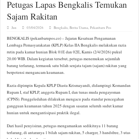
Petugas Lapas Bengkalis Temukan
Sajam Rakitan
Jun
03/04/2026
Bengkalis
,
Berita Utama
,
Pekanbaru Pos
BENGKALIS (pekanbarupos.co) – Jajaran Kesatuan Pengamanan
Lembaga Pemasyarakatan (KPLP) Kelas IIA Bengkalis melakukan razia
rutin pada kamar hunian Blok 01E dan 02E, Kamis (2/4/2026) pukul
20.00 WIB. Dalam kegiatan tersebut, petugas menemukan sejumlah
barang terlarang, termasuk satu bilah senjata tajam (sajam) rakitan yang
berpotensi mengancam keamanan.
Razia dipimpin Kepala KPLP Diasta Krismayandi, didampingi Komandan
Rupam I, staf KPLP, anggota Rupam I, dan tunas muda pengayoman
(CPNS). Penggeledahan dilakukan mengacu pada standar pencegahan
gangguan keamanan tahun 2025 dengan sasaran seluruh sudut kamar
hunian untuk mengantisipasi praktik ilegal.
Dari hasil penyisiran, petugas mengamankan sedikitnya 11 barang
terlarang, di antaranya 1 bilah sajam rakitan, 5 charger, 3 handsfree, 3 utas