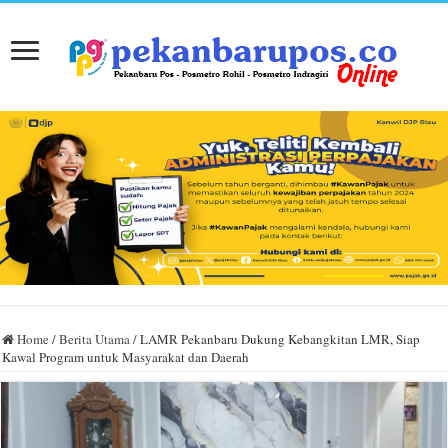
Home
/
Berita Utama
/
LAMR Pekanbaru Dukung Kebangkitan LMR, Siap
Kawal Program untuk Masyarakat dan Daerah