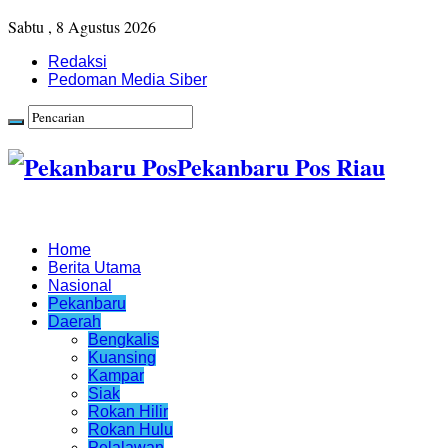
Sabtu , 8 Agustus 2026
Redaksi
Pedoman Media Siber
Pekanbaru Pos Riau
Home
Berita Utama
Nasional
Pekanbaru
Daerah
Bengkalis
Kuansing
Kampar
Siak
Rokan Hilir
Rokan Hulu
Pelalawan