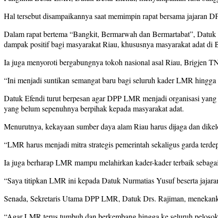
Hal tersebut disampaikannya saat memimpin rapat bersama jajaran
Dalam rapat bertema “Bangkit, Bermarwah dan Bermartabat”, Datuk
dampak positif bagi masyarakat Riau, khususnya masyarakat adat d
Ia juga menyoroti bergabungnya tokoh nasional asal Riau, Brigjen 
“Ini menjadi suntikan semangat baru bagi seluruh kader LMR hingga k
Datuk Efendi turut berpesan agar DPP LMR menjadi organisasi yang k
yang belum sepenuhnya berpihak kepada masyarakat adat.
Menurutnya, kekayaan sumber daya alam Riau harus dijaga dan dikelo
“LMR harus menjadi mitra strategis pemerintah sekaligus garda terd
Ia juga berharap LMR mampu melahirkan kader-kader terbaik sebaga
“Saya titipkan LMR ini kepada Datuk Nurmatias Yusuf beserta jajar
Senada, Sekretaris Utama DPP LMR, Datuk Drs. Rajiman, menekankan 
“Agar LMR terus tumbuh dan berkembang hingga ke seluruh pelosok n