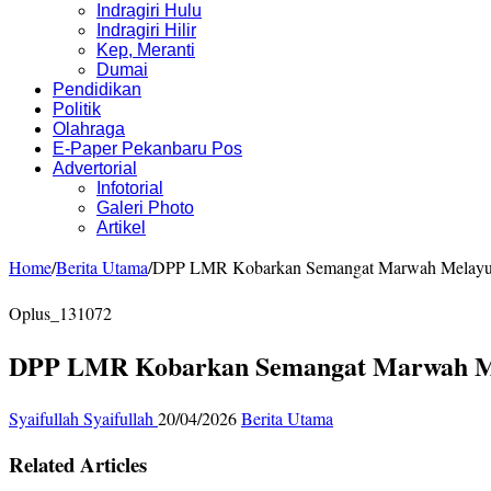
Indragiri Hulu
Indragiri Hilir
Kep, Meranti
Dumai
Pendidikan
Politik
Olahraga
E-Paper Pekanbaru Pos
Advertorial
Infotorial
Galeri Photo
Artikel
Home
/
Berita Utama
/
DPP LMR Kobarkan Semangat Marwah Melayu h
Oplus_131072
DPP LMR Kobarkan Semangat Marwah Mel
Syaifullah Syaifullah
20/04/2026
Berita Utama
Related Articles