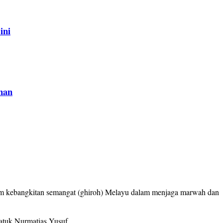
ini
han
kebangkitan semangat (ghiroh) Melayu dalam menjaga marwah dan
atuk Nurmatias Yusuf.