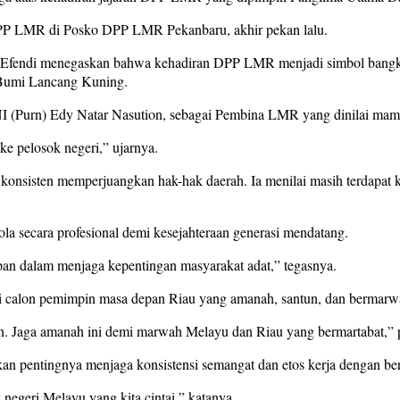
 DPP LMR di Posko DPP LMR Pekanbaru, akhir pekan lalu.
 Efendi menegaskan bahwa kehadiran DPP LMR menjadi simbol bangki
i Bumi Lancang Kuning.
TNI (Purn) Edy Natar Nasution, sebagai Pembina LMR yang dinilai ma
e pelosok negeri,” ujarnya.
onsisten memperjuangkan hak-hak daerah. Ia menilai masih terdapat k
la secara profesional demi kesejahteraan generasi mendatang.
epan dalam menjaga kepentingan masyarakat adat,” tegasnya.
i calon pemimpin masa depan Riau yang amanah, santun, dan bermarw
an. Jaga amanah ini demi marwah Melayu dan Riau yang bermartabat,” 
pentingnya menjaga konsistensi semangat dan etos kerja dengan berla
egeri Melayu yang kita cintai,” katanya.