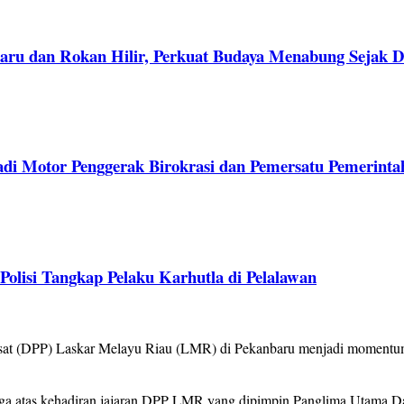
aru dan Rokan Hilir, Perkuat Budaya Menabung Sejak D
adi Motor Penggerak Birokrasi dan Pemersatu Pemerinta
lisi Tangkap Pelaku Karhutla di Pelalawan
 (DPP) Laskar Melayu Riau (LMR) di Pekanbaru menjadi momentum 
ga atas kehadiran jajaran DPP LMR yang dipimpin Panglima Utama D