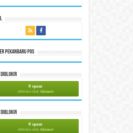
l
per Pekanbaru Pos
Diblokir
0 spam
Akismet
diblokir oleh
Diblokir
0 spam
Akismet
diblokir oleh