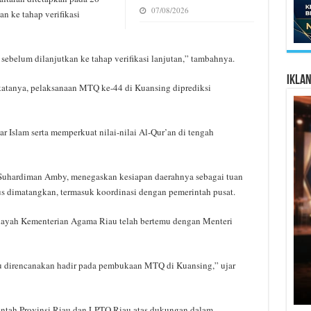
07/08/2026
an ke tahap verifikasi
 sebelum dilanjutkan ke tahap verifikasi lanjutan,” tambahnya.
Ikla
katanya, pelaksanaan MTQ ke-44 di Kuansing diprediksi
ar Islam serta memperkuat nilai-nilai Al-Qur’an di tengah
H Suhardiman Amby, menegaskan kesiapan daerahnya sebagai tuan
us dimatangkan, termasuk koordinasi dengan pemerintah pusat.
layah Kementerian Agama Riau telah bertemu dengan Menteri
iau direncanakan hadir pada pembukaan MTQ di Kuansing,” ujar
intah Provinsi Riau dan LPTQ Riau atas dukungan dalam