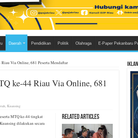
ru
Daerah
Pendidikan
Politik
Olahraga
E-Paper Pekanbaru P
 Riau Via Online, 681 Peserta Mendaftar
Ikla
TQ ke-44 Riau Via Online, 681
rah
,
Kuansing
eserta MTQ ke-44 tingkat
Related Articles
 Kuansing dilakukan secara