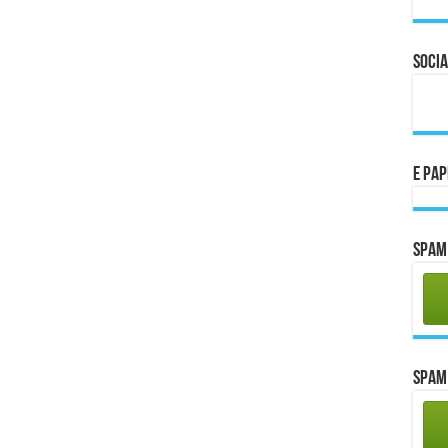
Socia
E Pa
Spam 
Spam 