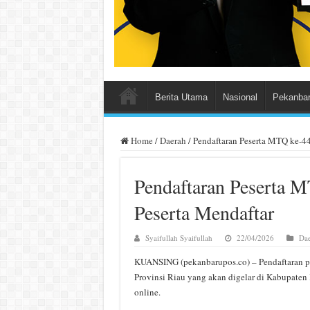
Berita Utama
Nasional
Pekanba
Home
/
Daerah
/
Pendaftaran Peserta MTQ ke-44
Pendaftaran Peserta M
Peserta Mendaftar
Syaifullah Syaifullah
22/04/2026
Dae
KUANSING (pekanbarupos.co) – Pendaftaran p
Provinsi Riau yang akan digelar di Kabupaten
online.