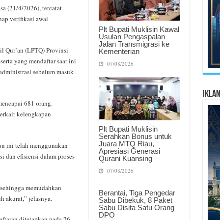
a (21/4/2026), tercatat
ap verifikasi awal
Plt Bupati Muklisin Kawal
Usulan Pengaspalan
Jalan Transmigrasi ke
 Qur’an (LPTQ) Provinsi
Kementerian
erta yang mendaftar saat ini
07/08/2026
administrasi sebelum masuk
Ikla
 mencapai 681 orang.
terkait kelengkapan
Plt Bupati Muklisin
Serahkan Bonus untuk
Juara MTQ Riau,
un ini telah menggunakan
Apresiasi Generasi
i dan efisiensi dalam proses
Qurani Kuansing
07/08/2026
l, sehingga memudahkan
Berantai, Tiga Pengedar
h akurat,” jelasnya.
Sabu Dibekuk, 8 Paket
Sabu Disita Satu Orang
DPO
ftaran ditetapkan pada 26