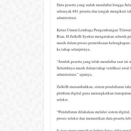
Data peserta yang sudah mendaftar hingga Selas
sebanyak 681 peserta dan tengah mengikuti tah
administrasi.
Ketua Umum Lembaga Pengembangan Tilawatil
Riau, H Zulkifli Syukur mengatakan seluruh pes
masih dalam proses pemeriksaan kelengkapan 
ke tahap selanjutnya.
“Jumlah peserta yang telah mendaftar saat ini
Seluruhnya masih dalam tahap verifikasi awal 
administrasi,” ujarnya.
Zulkifli menambahkan, sistem pendaftaran tah
platform digital guna meningkatkan transparans
seleksi.
“Pendaftaran dilakukan melalui sistem digita
proses seleksi dan memastikan data peserta lebi
Ia juga menyampaikan bahwa batas akhir penda