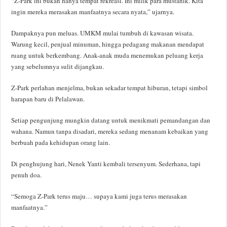
“Z-Park ini bukan hanya tempat rekreasi. Ini milik para mustahik. Kita
ingin mereka merasakan manfaatnya secara nyata,” ujarnya.
Dampaknya pun meluas. UMKM mulai tumbuh di kawasan wisata.
Warung kecil, penjual minuman, hingga pedagang makanan mendapat
ruang untuk berkembang. Anak-anak muda menemukan peluang kerja
yang sebelumnya sulit dijangkau.
Z-Park perlahan menjelma, bukan sekadar tempat hiburan, tetapi simbol
harapan baru di Pelalawan.
Setiap pengunjung mungkin datang untuk menikmati pemandangan dan
wahana. Namun tanpa disadari, mereka sedang menanam kebaikan yang
berbuah pada kehidupan orang lain.
Di penghujung hari, Nenek Yanti kembali tersenyum. Sederhana, tapi
penuh doa.
“Semoga Z-Park terus maju… supaya kami juga terus merasakan
manfaatnya.”