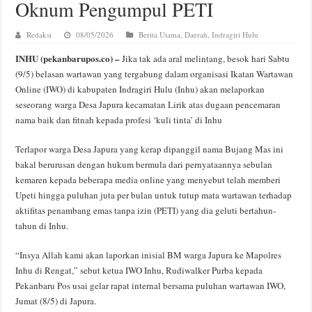
Oknum Pengumpul PETI
Redaksi
08/05/2026
Berita Utama
,
Daerah
,
Indragiri Hulu
INHU (pekanbarupos.co) –
Jika tak ada aral melintang, besok hari Sabtu
(9/5) belasan wartawan yang tergabung dalam organisasi Ikatan Wartawan
Online (IWO) di kabupaten Indragiri Hulu (Inhu) akan melaporkan
seseorang warga Desa Japura kecamatan Lirik atas dugaan pencemaran
nama baik dan fitnah kepada profesi ‘kuli tinta’ di Inhu
Terlapor warga Desa Japura yang kerap dipanggil nama Bujang Mas ini
bakal berurusan dengan hukum bermula dari pernyataannya sebulan
kemaren kepada beberapa media online yang menyebut telah memberi
Upeti hingga puluhan juta per bulan untuk tutup mata wartawan terhadap
aktifitas penambang emas tanpa izin (PETI) yang dia geluti bertahun-
tahun di Inhu.
“Insya Allah kami akan laporkan inisial BM warga Japura ke Mapolres
Inhu di Rengat,” sebut ketua IWO Inhu, Rudiwalker Purba kepada
Pekanbaru Pos usai gelar rapat internal bersama puluhan wartawan IWO,
Jumat (8/5) di Japura.