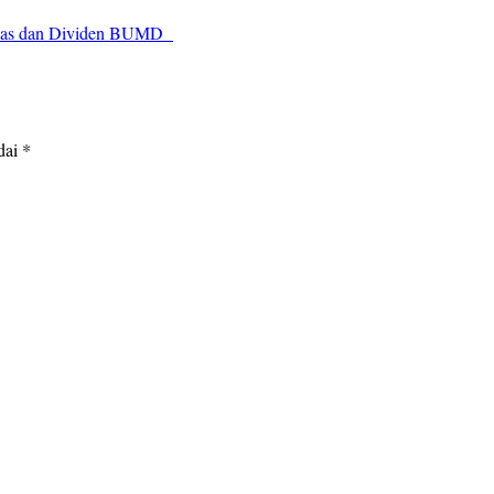
itas dan Dividen BUMD
dai
*