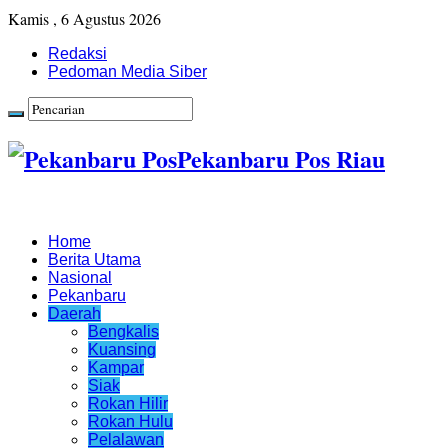
Kamis , 6 Agustus 2026
Redaksi
Pedoman Media Siber
Pekanbaru Pos Riau
Home
Berita Utama
Nasional
Pekanbaru
Daerah
Bengkalis
Kuansing
Kampar
Siak
Rokan Hilir
Rokan Hulu
Pelalawan