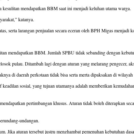
 kesulitan mendapatkan BBM saat ini menjadi keluhan utama warga.
yarakat,” katanya.
tas, serta larangan penjualan secara eceran oleh BPH Migas menjadi 
esulitan mendapatkan BBM. Jumlah SPBU tidak sebanding dengan kebutu
elosok pulau. Ditambah lagi dengan aturan yang melarang pengecer, ak
aknya di daerah perkotaan tidak bisa serta merta dipaksakan di wilayah
f keadilan sosial, yang tujuan utamanya adalah memberikan kemudahan
endapatkan pertimbangan khusus. Aturan tidak boleh diterapkan secara 
 perundang-undangan.
 Jika aturan tersebut justru menghambat pemenuhan kebutuhan dasar r