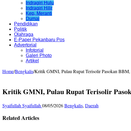
Indragiri Hulu
Indragiri Hilir
Kep, Meranti
Dumai
Pendidikan
Politik
Olahraga
E-Paper Pekanbaru Pos
Advertorial
Infotorial
Galeri Photo
Artikel
Home
/
Bengkalis
/
Kritik GMNI, Pulau Rupat Terisolir Pasokan BBM,
Kritik GMNI, Pulau Rupat Terisolir Pas
Syaifullah Syaifullah
08/05/2026
Bengkalis
,
Daerah
Related Articles