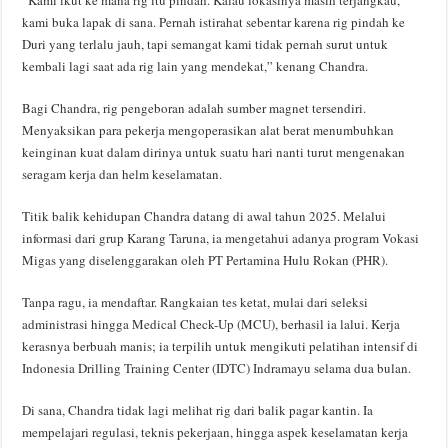
“Kami ikut ke mana rig itu pindah. Kalau lokasinya masih terjangkau,
kami buka lapak di sana. Pernah istirahat sebentar karena rig pindah ke
Duri yang terlalu jauh, tapi semangat kami tidak pernah surut untuk
kembali lagi saat ada rig lain yang mendekat,” kenang Chandra.
Bagi Chandra, rig pengeboran adalah sumber magnet tersendiri.
Menyaksikan para pekerja mengoperasikan alat berat menumbuhkan
keinginan kuat dalam dirinya untuk suatu hari nanti turut mengenakan
seragam kerja dan helm keselamatan.
Titik balik kehidupan Chandra datang di awal tahun 2025. Melalui
informasi dari grup Karang Taruna, ia mengetahui adanya program Vokasi
Migas yang diselenggarakan oleh PT Pertamina Hulu Rokan (PHR).
Tanpa ragu, ia mendaftar. Rangkaian tes ketat, mulai dari seleksi
administrasi hingga Medical Check-Up (MCU), berhasil ia lalui. Kerja
kerasnya berbuah manis; ia terpilih untuk mengikuti pelatihan intensif di
Indonesia Drilling Training Center (IDTC) Indramayu selama dua bulan.
Di sana, Chandra tidak lagi melihat rig dari balik pagar kantin. Ia
mempelajari regulasi, teknis pekerjaan, hingga aspek keselamatan kerja