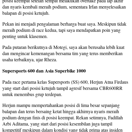
posisi keempat setelah sempat melakukan overtake pada lap akhir
dan nyaris kembali meraih podium, sementara Irfan menyelesaikan
balapan di posisi ketujuh.
Pekan ini menjadi pengalaman berharga buat saya. Meskipun tidak
meraih podium di race kedua, tapi saya mendapatkan poin yang
penting untuk klasemen.
Pada putaran berikutnya di Motegi, saya akan berusaha lebih kuat
dan mengincar kemenangan bersama tim yang terus memberikan
usaha terbaiknya, ujar Rheza.
Supersports 600 dan Asia Superbike 1000
Pada race pertama kelas Supersports (SS) 600, Herjun Atna Firdaus
yang start dari posisi ketujuh tampil agresif bersama CBR600RR
untuk menembus grup terdepan.
Herjun mampu mempertahankan posisi di lima besar sepanjang
balapan dan terus bersaing ketat hingga akhirnya nyaris meraih
podium dengan finis di posisi keempat. Rekan setimnya, Fadillah
Arbi Aditama, yang start dari posisi kesembilan juga tampil
kompetitif meskipun dalam kondisi yang tidak prima atas insiden