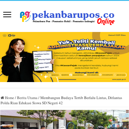
Home
/
Berita Utama
/
Membangun Budaya Tertib Berlalu Lintas, Ditlantas
Polda Riau Edukasi Siswa SD Negeri 42