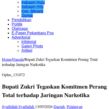
Indragiri Hulu
Indragiri Hilir
Kep, Meranti
Dumai
Pendidikan
Politik
Olahraga
E-Paper Pekanbaru Pos
Advertorial
Infotorial
Galeri Photo
Artikel
Home
/
Daerah
/
Bupati Zukri Tegaskan Komitmen Perang Total
terhadap Jaringan Narkotika
Oplus_131072
Bupati Zukri Tegaskan Komitmen Perang
Total terhadap Jaringan Narkotika
Syaifullah Syaifullah
13/05/2026
Daerah
,
Pelalawan