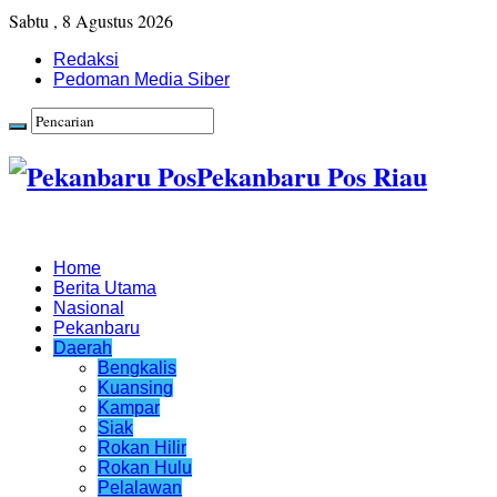
Sabtu , 8 Agustus 2026
Redaksi
Pedoman Media Siber
Pekanbaru Pos Riau
Home
Berita Utama
Nasional
Pekanbaru
Daerah
Bengkalis
Kuansing
Kampar
Siak
Rokan Hilir
Rokan Hulu
Pelalawan