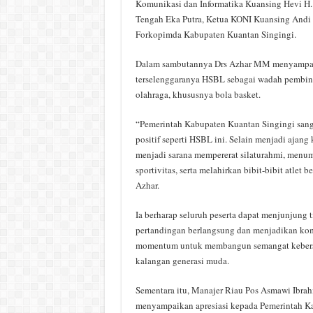
Komunikasi dan Informatika Kuansing Hevi H
Tengah Eka Putra, Ketua KONI Kuansing Andi C
Forkopimda Kabupaten Kuantan Singingi.
Dalam sambutannya Drs Azhar MM menyampaik
terselenggaranya HSBL sebagai wadah pembin
olahraga, khususnya bola basket.
“Pemerintah Kabupaten Kuantan Singingi san
positif seperti HSBL ini. Selain menjadi ajang 
menjadi sarana mempererat silaturahmi, men
sportivitas, serta melahirkan bibit-bibit atlet b
Azhar.
Ia berharap seluruh peserta dapat menjunjung ti
pertandingan berlangsung dan menjadikan komp
momentum untuk membangun semangat kebersa
kalangan generasi muda.
Sementara itu, Manajer Riau Pos Asmawi Ibrah
menyampaikan apresiasi kepada Pemerintah K