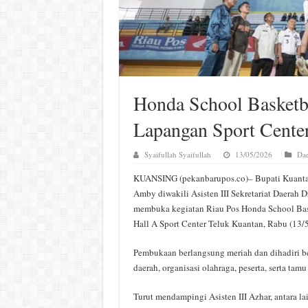
Honda School Basketba
Lapangan Sport Cente
Syaifullah Syaifullah
13/05/2026
Dae
KUANSING (pekanbarupos.co)– Bupati Kuantan
Amby diwakili Asisten III Sekretariat Daerah 
membuka kegiatan Riau Pos Honda School Bas
Hall A Sport Center Teluk Kuantan, Rabu (13/
Pembukaan berlangsung meriah dan dihadiri b
daerah, organisasi olahraga, peserta, serta tam
Turut mendampingi Asisten III Azhar, antara la