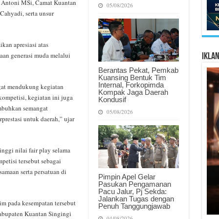
. Antoni MSi, Camat Kuantan
05/08/2026
ahyadi, serta unsur
an apresiasi atas
aan generasi muda melalui
Ikla
Berantas Pekat, Pemkab
Kuansing Bentuk Tim
Internal, Forkopimda
gat mendukung kegiatan
Kompak Jaga Daerah
kompetisi, kegiatan ini juga
Kondusif
umbuhkan semangat
05/08/2026
erprestasi untuk daerah,” ujar
nggi nilai fair play selama
etisi tersebut sebagai
maan serta persatuan di
Pimpin Apel Gelar
Pasukan Pengamanan
Pacu Jalur, Pj Sekda:
Jalankan Tugas dengan
im pada kesempatan tersebut
Penuh Tanggungjawab
abupaten Kuantan Singingi
04/08/2026