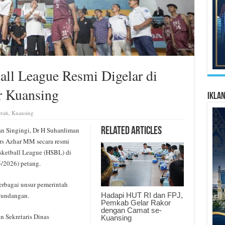
ll League Resmi Digelar di
r Kuansing
Ikla
rah
,
Kuansing
 Singingi, Dr H Suhardiman
Related Articles
Drs Azhar MM secara resmi
ketball League (HSBL) di
5/2026) petang.
erbagai unsur pemerintah
Hadapi HUT RI dan FPJ,
u undangan.
Pemkab Gelar Rakor
dengan Camat se-
in Sekretaris Dinas
Kuansing