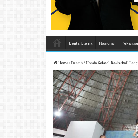
Berita Utama
Nasional
Pekanba
Home
/
Daerah
/
Honda School Basketball Leag