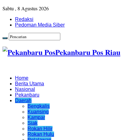
Sabtu , 8 Agustus 2026
Redaksi
Pedoman Media Siber
Pekanbaru Pos Riau
Home
Berita Utama
Nasional
Pekanbaru
Daerah
Bengkalis
Kuansing
Kampar
Siak
Rokan Hilir
Rokan Hulu
Pelalawan