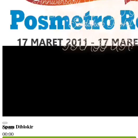
Spam Diblokir
00:00
00:00