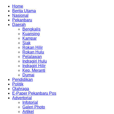
Home
Berita Utama
Nasional
Pekanbaru
Daerah
Bengkalis
Kuansing
Kampar
Siak
Rokan Hilir
Rokan Hulu
Pelalawan
Indragiri Hulu
Indragiri Hilir
Kep, Meranti
Dumai
Pendidikan
Politik
Olahraga
E-Paper Pekanbaru Pos
Advertorial
Infotorial
Galeri Photo
Artikel