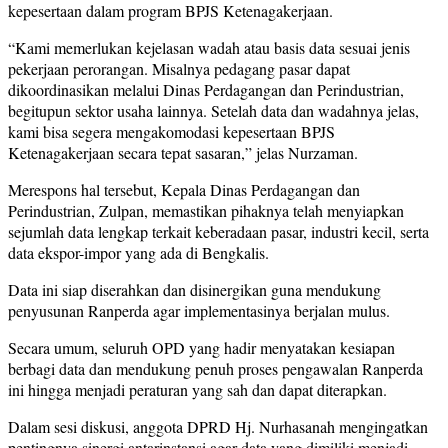
kepesertaan dalam program BPJS Ketenagakerjaan.
“Kami memerlukan kejelasan wadah atau basis data sesuai jenis
pekerjaan perorangan. Misalnya pedagang pasar dapat
dikoordinasikan melalui Dinas Perdagangan dan Perindustrian,
begitupun sektor usaha lainnya. Setelah data dan wadahnya jelas,
kami bisa segera mengakomodasi kepesertaan BPJS
Ketenagakerjaan secara tepat sasaran,” jelas Nurzaman.
Merespons hal tersebut, Kepala Dinas Perdagangan dan
Perindustrian, Zulpan, memastikan pihaknya telah menyiapkan
sejumlah data lengkap terkait keberadaan pasar, industri kecil, serta
data ekspor-impor yang ada di Bengkalis.
Data ini siap diserahkan dan disinergikan guna mendukung
penyusunan Ranperda agar implementasinya berjalan mulus.
Secara umum, seluruh OPD yang hadir menyatakan kesiapan
berbagi data dan mendukung penuh proses pengawalan Ranperda
ini hingga menjadi peraturan yang sah dan dapat diterapkan.
Dalam sesi diskusi, anggota DPRD Hj. Nurhasanah mengingatkan
pentingnya sinergi antarinstansi agar data yang dimiliki menjadi