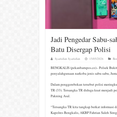
Jadi Pengedar Sabu-sa
Batu Disergap Polisi
Syaifullah Syaifullah
15/05/2026
Ben
BENGKALIS (pekanbarupos.co)– Polsek Buki
penyalahgunaan narkoba jenis sabu-sabu, Jumat
Dalam penggerebekan tersebut polisi meringkus
TR (33). Tersangka TR diduga kuat menjadi pe
Pakning Asal.
“Tersangka TR kita tangkap berkat informasi da
Kapolres Bengkalis, AKBP Fahrian Saleh Sireg