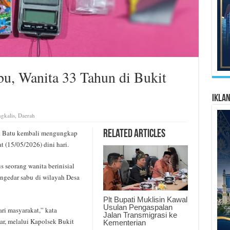
bu, Wanita 33 Tahun di Bukit
Ikla
gkalis
,
Daerah
t Batu kembali mengungkap
Related Articles
 (15/05/2026) dini hari.
 seorang wanita berinisial
ngedar sabu di wilayah Desa
Plt Bupati Muklisin Kawal
Usulan Pengaspalan
ri masyarakat,” kata
Jalan Transmigrasi ke
ar, melalui Kapolsek Bukit
Kementerian