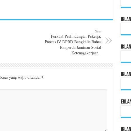
Ikla
Next
Perkuat Perlindungan Pekerja,
Pansus lV DPRD Bengkalis Bahas
Ikla
Ranperda Jaminan Sosial
Ketenagakerjaan
Ikla
*
Ruas yang wajib ditandai
Erla
Iklan