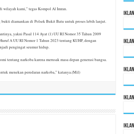
 di wilayah kami,” tegas Kompol Al Imran.
Ikla
g bukti diamankan di Polsek Bukit Batu untuk proses lebih lanjut.
nantinya, yakni Pasal 114 Ayat (1) UU RI Nomor 35 Tahun 2009
1) Huruf A UU RI Nomor 1 Tahun 2023 tentang KUHP, dengan
Ikla
jadi pengingat seumur hidup.
mi tentang narkoba karena merusak masa depan generasi bangsa.
Ikla
untuk menekan peredaran narkoba,” katanya.(Mil)
Ikla
Ikla