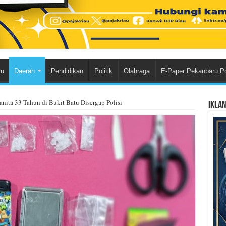
ru
Daerah
Pendidikan
Politik
Olahraga
E-Paper Pekanbaru P
anita 33 Tahun di Bukit Batu Disergap Polisi
Ikla