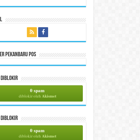
l
per Pekanbaru Pos
Diblokir
0 spam
Akismet
diblokir oleh
Diblokir
0 spam
Akismet
diblokir oleh