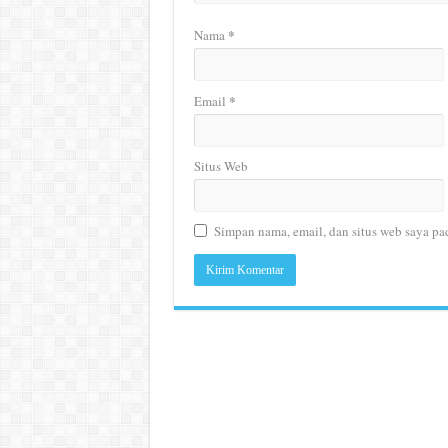
*
Nama
*
Email
Situs Web
Simpan nama, email, dan situs web saya pa