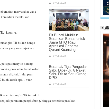
07/08/2026
 keberanian masyarakat yang
nal kemudian melakukan
Ikla
TR,” katanya.
Plt Bupati Muklisin
Serahkan Bonus untuk
Juara MTQ Riau,
 tersangka TR bukan hanya
Apresiasi Generasi
eralatan yang menunjukkan
Qurani Kuansing
07/08/2026
, petugas menyita barang
Berantai, Tiga Pengedar
kotika jenis sabu, berat kotor
Sabu Dibekuk, 8 Paket
Sabu Disita Satu Orang
ngan digital, 1 alat pres
DPO
2 buah korek api, 1 buah
07/08/2026
ksaan, tersangka TR terbukti
 menjadi perantara penghubung, hingga penerima pasokan