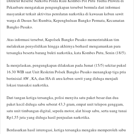
Direktur Reserse Narkoba Polda Riau Kombes Pol Putu Yudha Prawira di
Pekanbaru mengatakan pengungkapan tersebut bermula dari informasi
masyarakat terkait aktivitas peredaran narkotika di kawasan kebun sawit
warga di Dusun Sei Rumbia, Kepenghuluan Bangko Permata, Kecamatan
Bangko Pusako.
Atas informasi tersebut, Kapolsek Bangko Pusako memerintahkan tim
melakukan penyelidikan hingga akhirnya berhasil mengamankan para
tersangka beserta barang bukti narkotika, kata Kombes Putu, Senin (18/5).
Ia menjelaskan, pengungkapan dilakukan pada Jumat (15/5) sekitar pukul
16.30 WIB saat Unit Reskrim Polsek Bangko Pusako menangkap tiga pria
berinisial AW , KA, dan HA di area kebun sawit yang diduga menjadi
lokasi transaksi narkotika.
Dari tangan ketiga tersangka, polisi menyita satu paket besar dan dua
paket kecil diduga sabu seberat 43,3 gram, empat unit telepon genggam,
satu unit timbangan digital, sepeda motor, alat hisap sabu, serta uang tunai
Rp1,55 juta yang diduga hasil penjualan narkotika.
Berdasarkan hasil interogasi, ketiga tersangka mengaku memperoleh sabu