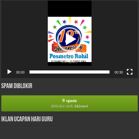
Pemutar
Video
00:00
00:30
Spam Diblokir
0 spam
Akismet
diblokir oleh
Iklan Ucapan Hari Guru