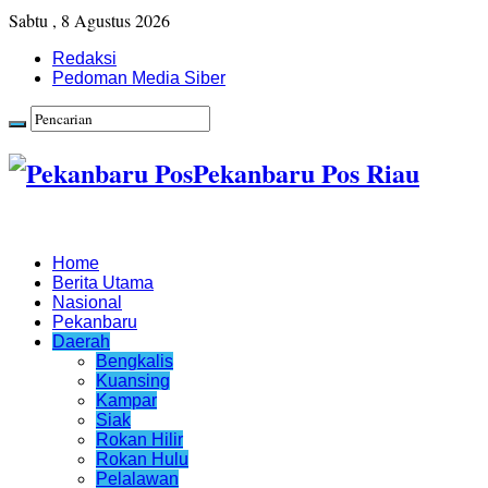
Sabtu , 8 Agustus 2026
Redaksi
Pedoman Media Siber
Pekanbaru Pos Riau
Home
Berita Utama
Nasional
Pekanbaru
Daerah
Bengkalis
Kuansing
Kampar
Siak
Rokan Hilir
Rokan Hulu
Pelalawan